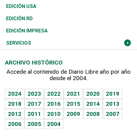
Reportajes
África
Vivienda
Buena Vida
Ciclismo
En Directo
Tecnología
Economía
EDICIÓN USA
Ocenanía
Telecom.
Sociales
Tenis
El Espía
Historia
Revista
EDICIÓN RD
Caribe
Global y variable
Novedades
Olimpismo
Noticiero Poteleche
Martes de tecnología
Deportes
EDICIÓN IMPRESA
Resto del mundo
Economía personal
Podcast Arte Libre
Más deportes
Columnistas
Cambio climático
Opinión
SERVICIOS
Macroeconomía
Mi mascota
Resultados deportivos
Lecturas
Planeta
Efemérides
ARCHIVO HISTÓRICO
Hablando con el pediatra
Línea de hit
Más firmas
Hecho en casa
Cumpleaños
Accede al contenido de Diario Libre año por año
desde el 2004.
Diario de nutrición
BRV
Mundo gamer
RSS
Vida y familia
TBT Deportivo
Guía del dinero
Horóscopos
2024
2023
2022
2021
2020
2019
Eñe
2018
2017
2016
2015
2014
2013
Crucigramas
2012
2011
2010
2009
2008
2007
Celebrando la vida
2006
2005
2004
Sin complejos