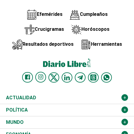
Efemérides
Cumpleaños
Crucigramas
Horóscopos
Resultados deportivos
Herramientas
ACTUALIDAD
Nacional
POLÍTICA
Ciudad
Partidos
MUNDO
Educación