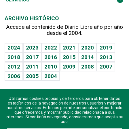
Macroeconomía
Mi mascota
Resultados deportivos
Lecturas
Planeta
Efemérides
ARCHIVO HISTÓRICO
Hablando con el pediatra
Línea de hit
Más firmas
Hecho en casa
Cumpleaños
Accede al contenido de Diario Libre año por año
desde el 2004.
Diario de nutrición
BRV
Mundo gamer
RSS
Vida y familia
TBT Deportivo
Guía del dinero
Horóscopos
2024
2023
2022
2021
2020
2019
Eñe
2018
2017
2016
2015
2014
2013
Crucigramas
2012
2011
2010
2009
2008
2007
Celebrando la vida
2006
2005
2004
Sin complejos
En pocas palabras
Utilizamos cookies propias y de terceros para obtener datos
Descarga nuestras aplicaciones para Android, iOS y
Escuchando al corazón
estadísticos de la navegación de nuestros usuarios y mejorar
sistema Huawei.
nuestros servicios. Esto nos permite personalizar el contenido
que ofrecemos y mostrar publicidad relacionada a sus
Economía Personal
intereses. Si continúa navegando, consideramos que acepta su
uso.
Consulta Libre