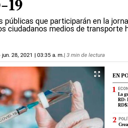
D-19
s públicas que participarán en la jor
los ciudadanos medios de transporte h
-
jun. 28, 2021 | 03:35 a. m.
|
3 min de lectura
EN P
ECO
La g
RD: 
RD$5
POLÍ
Crea