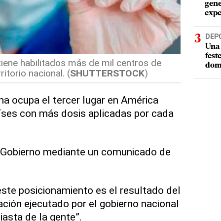
gene
expe
DEP
Una 
fest
iene habilitados más de mil centros de
dom
itorio nacional. (
SHUTTERSTOCK
)
a ocupa el tercer lugar en América
países con más dosis aplicadas por cada
el Gobierno mediante un comunicado de
este posicionamiento es el resultado del
ación ejecutado por el gobierno nacional
iasta de la gente”.