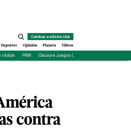
Cambiar a edición USA
Deportes
Opinión
Planeta
Videos
e cédula
PRM
Clausura Juegos Centroamericanos
De la Es
 América
as contra