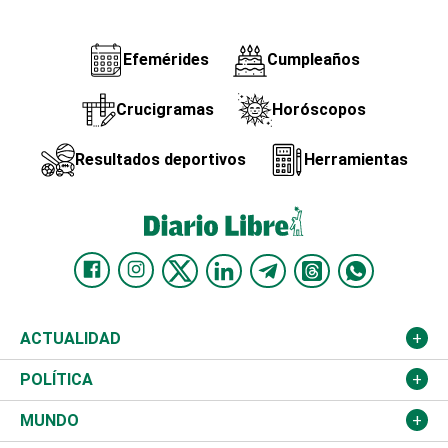
Efemérides
Cumpleaños
Crucigramas
Horóscopos
Resultados deportivos
Herramientas
ACTUALIDAD
Nacional
POLÍTICA
Ciudad
Partidos
MUNDO