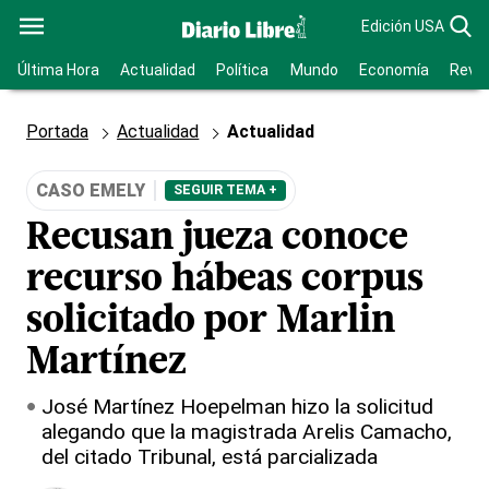
Edición USA
Última Hora
Actualidad
Política
Mundo
Economía
Revis
Portada
Actualidad
Actualidad
CASO EMELY
SEGUIR TEMA +
Recusan jueza conoce
recurso hábeas corpus
solicitado por Marlin
Martínez
José Martínez Hoepelman hizo la solicitud
alegando que la magistrada Arelis Camacho,
del citado Tribunal, está parcializada