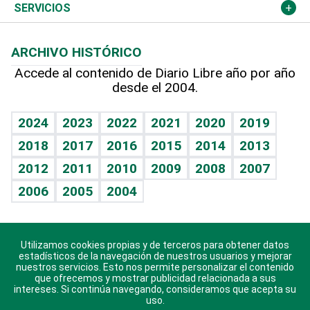
Resto del mundo
Economía personal
Podcast Arte Libre
Más deportes
Columnistas
Cambio climático
Opinión
SERVICIOS
Macroeconomía
Mi mascota
Resultados deportivos
Lecturas
Planeta
Efemérides
ARCHIVO HISTÓRICO
Hablando con el pediatra
Línea de hit
Más firmas
Hecho en casa
Cumpleaños
Accede al contenido de Diario Libre año por año
desde el 2004.
Diario de nutrición
BRV
Mundo gamer
RSS
Vida y familia
TBT Deportivo
Guía del dinero
Horóscopos
2024
2023
2022
2021
2020
2019
Eñe
2018
2017
2016
2015
2014
2013
Crucigramas
2012
2011
2010
2009
2008
2007
Celebrando la vida
2006
2005
2004
Sin complejos
En pocas palabras
Utilizamos cookies propias y de terceros para obtener datos
Descarga nuestras aplicaciones para Android, iOS y
Escuchando al corazón
estadísticos de la navegación de nuestros usuarios y mejorar
sistema Huawei.
nuestros servicios. Esto nos permite personalizar el contenido
que ofrecemos y mostrar publicidad relacionada a sus
Economía Personal
intereses. Si continúa navegando, consideramos que acepta su
uso.
Consulta Libre