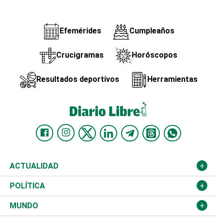
Efemérides
Cumpleaños
Crucigramas
Horóscopos
Resultados deportivos
Herramientas
ACTUALIDAD
Nacional
POLÍTICA
Ciudad
Partidos
MUNDO