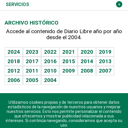
Resto del mundo
Economía personal
Podcast Arte Libre
Más deportes
Columnistas
Cambio climático
Opinión
SERVICIOS
Macroeconomía
Mi mascota
Resultados deportivos
Lecturas
Planeta
Efemérides
ARCHIVO HISTÓRICO
Hablando con el pediatra
Línea de hit
Más firmas
Hecho en casa
Cumpleaños
Accede al contenido de Diario Libre año por año
desde el 2004.
Diario de nutrición
BRV
Mundo gamer
RSS
Vida y familia
TBT Deportivo
Guía del dinero
Horóscopos
2024
2023
2022
2021
2020
2019
Eñe
2018
2017
2016
2015
2014
2013
Crucigramas
2012
2011
2010
2009
2008
2007
Celebrando la vida
2006
2005
2004
Sin complejos
En pocas palabras
Utilizamos cookies propias y de terceros para obtener datos
Descarga nuestras aplicaciones para Android, iOS y
Escuchando al corazón
estadísticos de la navegación de nuestros usuarios y mejorar
sistema Huawei.
nuestros servicios. Esto nos permite personalizar el contenido
que ofrecemos y mostrar publicidad relacionada a sus
Economía Personal
intereses. Si continúa navegando, consideramos que acepta su
uso.