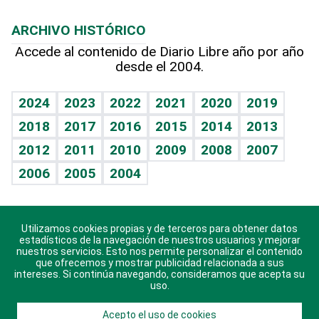
Macroeconomía
Mi mascota
Resultados deportivos
Lecturas
Planeta
Efemérides
ARCHIVO HISTÓRICO
Hablando con el pediatra
Línea de hit
Más firmas
Hecho en casa
Cumpleaños
Accede al contenido de Diario Libre año por año
desde el 2004.
Diario de nutrición
BRV
Mundo gamer
RSS
Vida y familia
TBT Deportivo
Guía del dinero
Horóscopos
2024
2023
2022
2021
2020
2019
Eñe
2018
2017
2016
2015
2014
2013
Crucigramas
2012
2011
2010
2009
2008
2007
Celebrando la vida
2006
2005
2004
Sin complejos
En pocas palabras
Utilizamos cookies propias y de terceros para obtener datos
Descarga nuestras aplicaciones para Android, iOS y
Escuchando al corazón
estadísticos de la navegación de nuestros usuarios y mejorar
sistema Huawei.
nuestros servicios. Esto nos permite personalizar el contenido
que ofrecemos y mostrar publicidad relacionada a sus
Economía Personal
intereses. Si continúa navegando, consideramos que acepta su
uso.
Consulta Libre
Acepto el uso de cookies