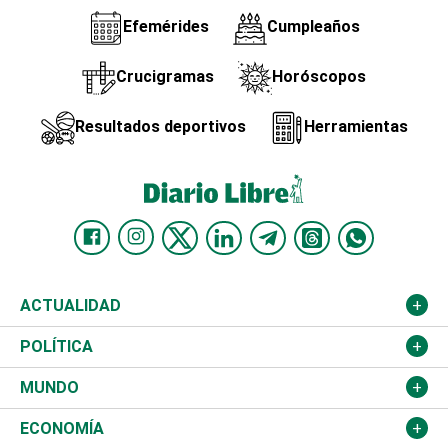
Efemérides
Cumpleaños
Crucigramas
Horóscopos
Resultados deportivos
Herramientas
ACTUALIDAD
Nacional
POLÍTICA
Ciudad
Partidos
MUNDO
Educación
JCE
Estados Unidos
ECONOMÍA