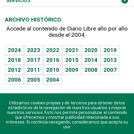
Cambio climático
Opinión
SERVICIOS
Macroeconomía
Mi mascota
Resultados deportivos
Lecturas
Planeta
Efemérides
ARCHIVO HISTÓRICO
Hablando con el pediatra
Línea de hit
Más firmas
Hecho en casa
Cumpleaños
Accede al contenido de Diario Libre año por año
desde el 2004.
Diario de nutrición
BRV
Mundo gamer
RSS
Vida y familia
TBT Deportivo
Guía del dinero
Horóscopos
2024
2023
2022
2021
2020
2019
Eñe
2018
2017
2016
2015
2014
2013
Crucigramas
2012
2011
2010
2009
2008
2007
Celebrando la vida
2006
2005
2004
Sin complejos
En pocas palabras
Utilizamos cookies propias y de terceros para obtener datos
Descarga nuestras aplicaciones para Android, iOS y
Escuchando al corazón
estadísticos de la navegación de nuestros usuarios y mejorar
sistema Huawei.
nuestros servicios. Esto nos permite personalizar el contenido
que ofrecemos y mostrar publicidad relacionada a sus
Economía Personal
intereses. Si continúa navegando, consideramos que acepta su
uso.
Consulta Libre