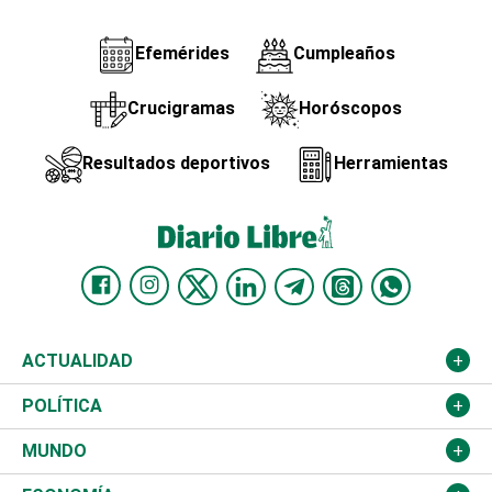
Efemérides
Cumpleaños
Crucigramas
Horóscopos
Resultados deportivos
Herramientas
ACTUALIDAD
Nacional
POLÍTICA
Ciudad
Partidos
MUNDO