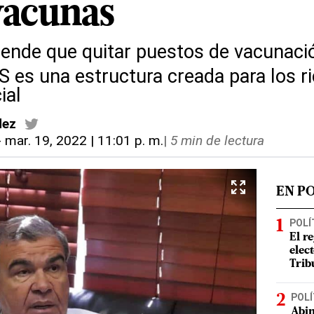
vacunas
ende que quitar puestos de vacunació
S es una estructura creada para los r
ial
dez
-
mar. 19, 2022 | 11:01 p. m.
|
5 min de lectura
EN P
POLÍ
El r
elect
Trib
POLÍ
Abin