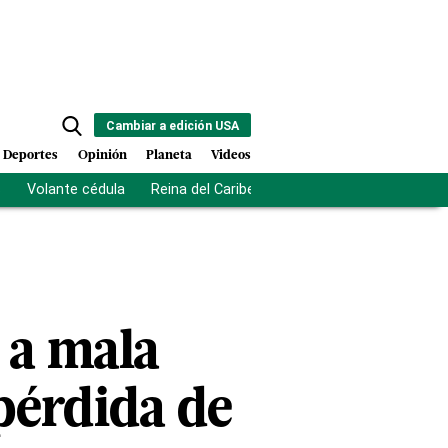
Cambiar a edición USA
Deportes
Opinión
Planeta
Videos
s
Volante cédula
Reina del Caribe
Clausura Juegos Centro
 a mala
pérdida de