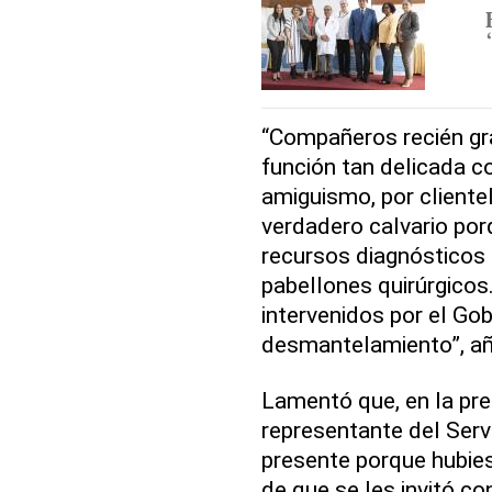
“Compañeros recién gr
función tan delicada c
amiguismo, por cliente
verdadero calvario por
recursos diagnósticos 
pabellones quirúrgico
intervenidos por el Gob
desmantelamiento”, añ
Lamentó que, en la pre
representante del Serv
presente porque hubiese
de que se les invitó co