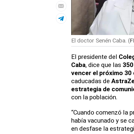
El doctor Senén Caba. (
F
El presidente del
Cole
Caba
, dice que las
350
vencer el próximo 30
caducadas de
AstraZ
estrategia de comuni
con la población.
“Cuando comenzó la pr
había vacunado y se c
en desfase la estrateg