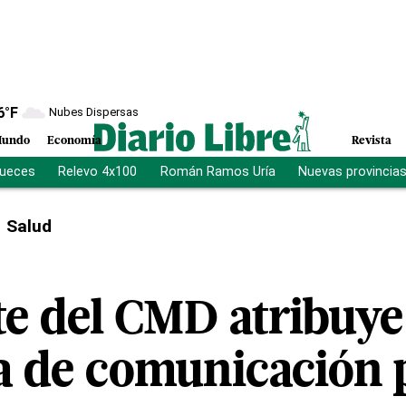
6
°F
Nubes Dispersas
undo
Economía
Revista
jueces
Relevo 4x100
Román Ramos Uría
Nuevas provincia
Salud
te del CMD atribuye
ia de comunicación 