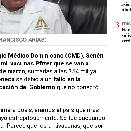
asis
Abel
EDIC
Fian
soli
RANCISCO ARIAS
)
será
gio Médico Dominicano (CMD)
,
Senén
 mil vacunas Pfizer que se van a
 de marzo
, sumadas a las 354 mil ya
eneca
se debió a
un fallo en la
cación del Gobierno
que no conectó
imera dosis, éramos el país que más
ayó estrepitosamente. Se fue quedando
ia. Parece que los antivacunas, que son