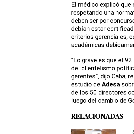
El médico explicó que 
respetando una normati
deben ser por concurso
debían estar certifica
criterios gerenciales, c
académicas debidament
“Lo grave es que el 92
del clientelismo polít
gerentes”, dijo Caba, r
estudio de
Adesa
sobre
de los 50 directores 
luego del cambio de Go
RELACIONADAS