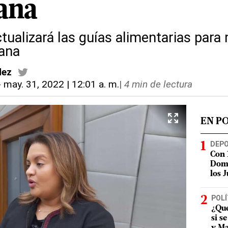
ana
tualizará las guías alimentarias para 
cana
dez
-
may. 31, 2022 | 12:01 a. m.
|
4 min de lectura
EN P
DEP
Con 
Domi
los 
POLÍ
¿Qué
si s
y Ma