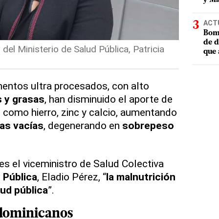
ACT
Bomb
de d
 del Ministerio de Salud Pública, Patricia
que 
imentos ultra procesados, con alto
 y grasas
, han disminuido el aporte de
 como hierro, zinc y calcio, aumentando
ías vacías
, degenerando en
sobrepeso
es el viceministro de Salud Colectiva
 Pública
, Eladio Pérez, “
la malnutrición
ud pública
”.
 dominicanos