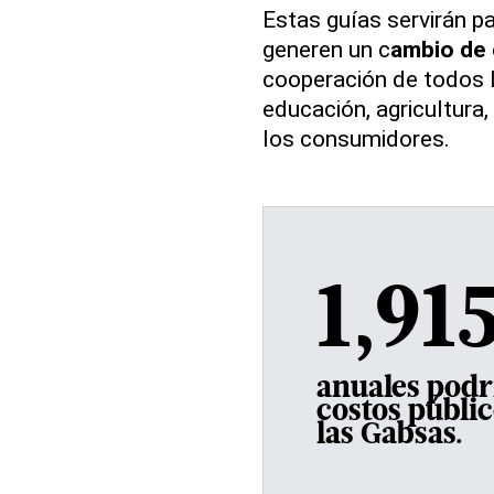
Estas guías servirán p
generen un c
ambio de
cooperación de todos l
educación, agricultura
los consumidores.
1,91
anuales podrí
costos públi
las Gabsas.