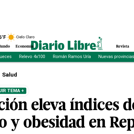
6
°F
Cielo Claro
undo
Economía
Revista
jueces
Relevo 4x100
Román Ramos Uría
Nuevas provincia
Salud
UIR TEMA +
ción eleva índices 
o y obesidad en Rep