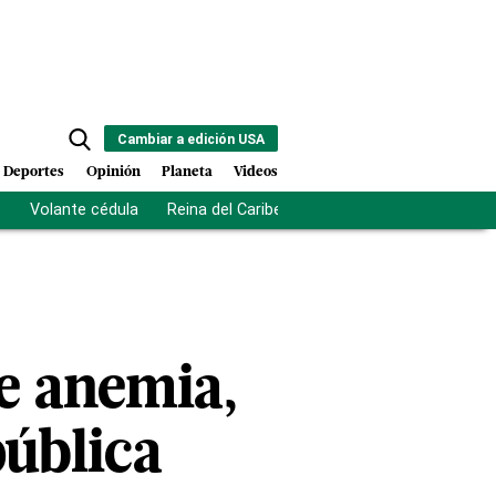
Cambiar a edición USA
Deportes
Opinión
Planeta
Videos
s
Volante cédula
Reina del Caribe
Clausura Juegos Centro
de anemia,
ública