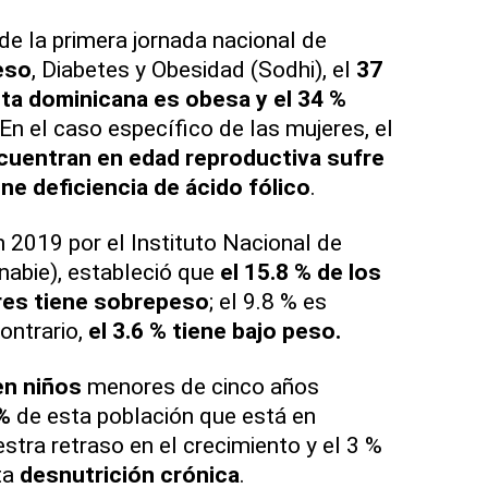
de la primera jornada nacional de
eso
, Diabetes y Obesidad (Sodhi), el
37
lta dominicana es obesa y el 34 %
 En el caso específico de las mujeres, el
ncuentran en edad reproductiva sufre
ne deficiencia de ácido fólico
.
n 2019 por el Instituto Nacional de
Inabie), estableció que
el 15.8 % de los
res tiene sobrepeso
; el 9.8 % es
ontrario,
el 3.6 % tiene bajo peso.
en niños
menores de cinco años
 %
de esta población que está en
estra retraso en el crecimiento y el 3 %
ta
desnutrición crónica
.