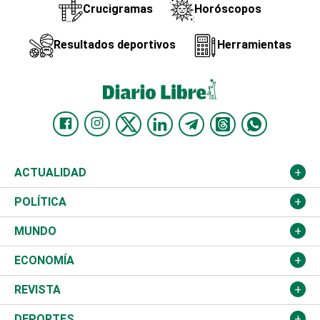
Crucigramas
Horóscopos
Resultados deportivos
Herramientas
ACTUALIDAD
Nacional
POLÍTICA
Ciudad
Partidos
MUNDO
Educación
JCE
Estados Unidos
ECONOMÍA
Salud
TSE
América Latina
Finanzas
REVISTA
Justicia
Congreso Nacional
Haití
Turismo
Música
DEPORTES