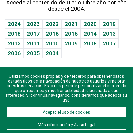
Accede al contenido de Diario Libre año por año
desde el 2004.
Diario de nutrición
BRV
Mundo gamer
RSS
Vida y familia
TBT Deportivo
Guía del dinero
Horóscopos
2024
2023
2022
2021
2020
2019
Eñe
2018
2017
2016
2015
2014
2013
Crucigramas
2012
2011
2010
2009
2008
2007
Celebrando la vida
2006
2005
2004
Sin complejos
En pocas palabras
Utilizamos cookies propias y de terceros para obtener datos
Descarga nuestras aplicaciones para Android, iOS y
Escuchando al corazón
estadísticos de la navegación de nuestros usuarios y mejorar
sistema Huawei.
nuestros servicios. Esto nos permite personalizar el contenido
que ofrecemos y mostrar publicidad relacionada a sus
Economía Personal
intereses. Si continúa navegando, consideramos que acepta su
uso.
Consulta Libre
Acepto el uso de cookies
© 2021 Diario Libre, todos los derechos reservados.
Consulta el
Aviso Legal
. Ponte en
Contacto
con
Más información y Aviso Legal
nosotros y conoce más sobre Diario Libre