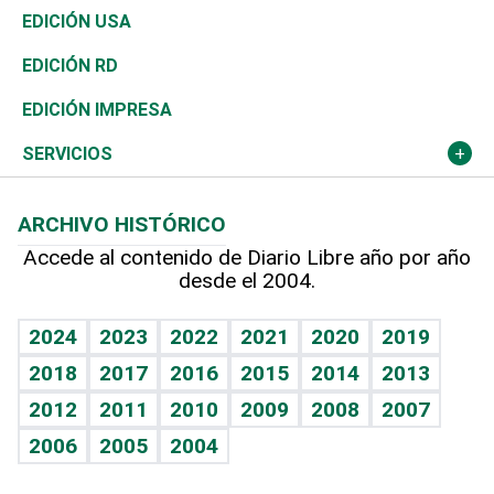
Reportajes
África
Vivienda
Buena Vida
Ciclismo
En Directo
Tecnología
Economía
EDICIÓN USA
Ocenanía
Telecom.
Sociales
Tenis
El Espía
Historia
Revista
EDICIÓN RD
Caribe
Global y variable
Novedades
Olimpismo
Noticiero Poteleche
Martes de tecnología
Deportes
EDICIÓN IMPRESA
Resto del mundo
Economía personal
Podcast Arte Libre
Más deportes
Columnistas
Cambio climático
Opinión
SERVICIOS
Macroeconomía
Mi mascota
Resultados deportivos
Lecturas
Planeta
Efemérides
ARCHIVO HISTÓRICO
Hablando con el pediatra
Línea de hit
Más firmas
Hecho en casa
Cumpleaños
Accede al contenido de Diario Libre año por año
desde el 2004.
Diario de nutrición
BRV
Mundo gamer
RSS
Vida y familia
TBT Deportivo
Guía del dinero
Horóscopos
2024
2023
2022
2021
2020
2019
Eñe
2018
2017
2016
2015
2014
2013
Crucigramas
2012
2011
2010
2009
2008
2007
Celebrando la vida
2006
2005
2004
Sin complejos