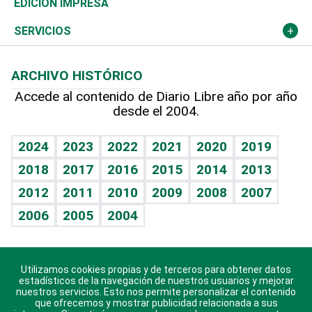
Novedades
Olimpismo
Noticiero Poteleche
Martes de tecnología
Deportes
EDICIÓN IMPRESA
Resto del mundo
Economía personal
Podcast Arte Libre
Más deportes
Columnistas
Cambio climático
Opinión
SERVICIOS
Macroeconomía
Mi mascota
Resultados deportivos
Lecturas
Planeta
Efemérides
ARCHIVO HISTÓRICO
Hablando con el pediatra
Línea de hit
Más firmas
Hecho en casa
Cumpleaños
Accede al contenido de Diario Libre año por año
desde el 2004.
Diario de nutrición
BRV
Mundo gamer
RSS
Vida y familia
TBT Deportivo
Guía del dinero
Horóscopos
2024
2023
2022
2021
2020
2019
Eñe
2018
2017
2016
2015
2014
2013
Crucigramas
2012
2011
2010
2009
2008
2007
Celebrando la vida
2006
2005
2004
Sin complejos
En pocas palabras
Utilizamos cookies propias y de terceros para obtener datos
Descarga nuestras aplicaciones para Android, iOS y
Escuchando al corazón
estadísticos de la navegación de nuestros usuarios y mejorar
sistema Huawei.
nuestros servicios. Esto nos permite personalizar el contenido
que ofrecemos y mostrar publicidad relacionada a sus
Economía Personal