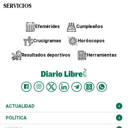
SERVICIOS
Efemérides
Cumpleaños
Crucigramas
Horóscopos
Resultados deportivos
Herramientas
ACTUALIDAD
Nacional
POLÍTICA