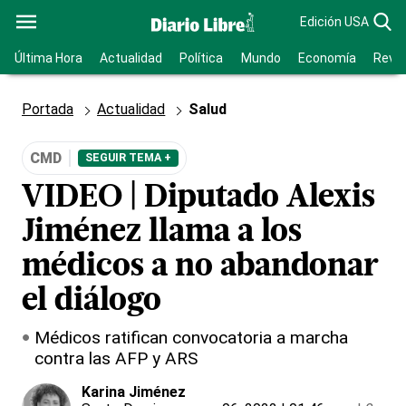
Edición USA
Última Hora
Actualidad
Política
Mundo
Economía
Revis
Portada
Actualidad
Salud
CMD
SEGUIR TEMA +
VIDEO | Diputado Alexis
Jiménez llama a los
médicos a no abandonar
el diálogo
Médicos ratifican convocatoria a marcha
contra las AFP y ARS
Karina Jiménez