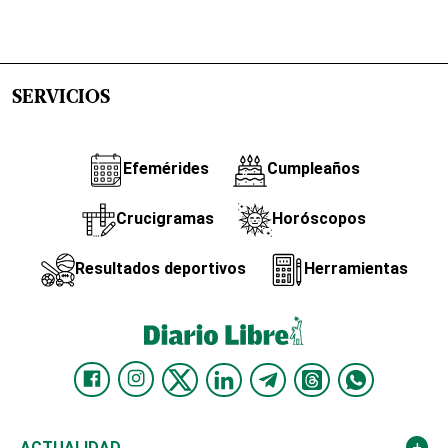
SERVICIOS
Efemérides
Cumpleaños
Crucigramas
Horóscopos
Resultados deportivos
Herramientas
ACTUALIDAD