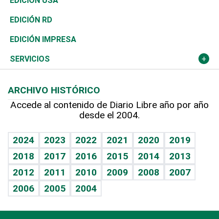
Economía
EDICIÓN USA
Ocenanía
Telecom.
Sociales
Tenis
El Espía
Historia
Revista
EDICIÓN RD
Caribe
Global y variable
Novedades
Olimpismo
Noticiero Poteleche
Martes de tecnología
Deportes
EDICIÓN IMPRESA
Resto del mundo
Economía personal
Podcast Arte Libre
Más deportes
Columnistas
Cambio climático
Opinión
SERVICIOS
Macroeconomía
Mi mascota
Resultados deportivos
Lecturas
Planeta
Efemérides
ARCHIVO HISTÓRICO
Hablando con el pediatra
Línea de hit
Más firmas
Hecho en casa
Cumpleaños
Accede al contenido de Diario Libre año por año
desde el 2004.
Diario de nutrición
BRV
Mundo gamer
RSS
Vida y familia
TBT Deportivo
Guía del dinero
Horóscopos
2024
2023
2022
2021
2020
2019
Eñe
2018
2017
2016
2015
2014
2013
Crucigramas
2012
2011
2010
2009
2008
2007
Celebrando la vida
2006
2005
2004
Sin complejos
En pocas palabras