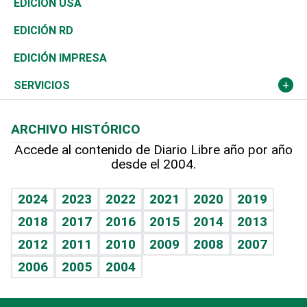
Buena Vida
Ciclismo
En Directo
Tecnología
Economía
EDICIÓN USA
Ocenanía
Telecom.
Sociales
Tenis
El Espía
Historia
Revista
EDICIÓN RD
Caribe
Global y variable
Novedades
Olimpismo
Noticiero Poteleche
Martes de tecnología
Deportes
EDICIÓN IMPRESA
Resto del mundo
Economía personal
Podcast Arte Libre
Más deportes
Columnistas
Cambio climático
Opinión
SERVICIOS
Macroeconomía
Mi mascota
Resultados deportivos
Lecturas
Planeta
Efemérides
ARCHIVO HISTÓRICO
Hablando con el pediatra
Línea de hit
Más firmas
Hecho en casa
Cumpleaños
Accede al contenido de Diario Libre año por año
desde el 2004.
Diario de nutrición
BRV
Mundo gamer
RSS
Vida y familia
TBT Deportivo
Guía del dinero
Horóscopos
2024
2023
2022
2021
2020
2019
Eñe
2018
2017
2016
2015
2014
2013
Crucigramas
2012
2011
2010
2009
2008
2007
Celebrando la vida
2006
2005
2004
Sin complejos
En pocas palabras