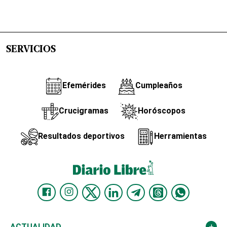
SERVICIOS
Efemérides
Cumpleaños
Crucigramas
Horóscopos
Resultados deportivos
Herramientas
ACTUALIDAD