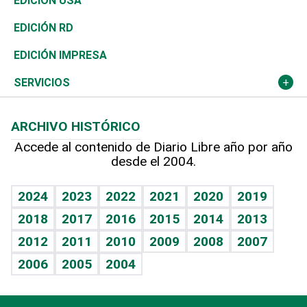
Economía
EDICIÓN USA
Ocenanía
Telecom.
Sociales
Tenis
El Espía
Historia
Revista
EDICIÓN RD
Caribe
Global y variable
Novedades
Olimpismo
Noticiero Poteleche
Martes de tecnología
Deportes
EDICIÓN IMPRESA
Resto del mundo
Economía personal
Podcast Arte Libre
Más deportes
Columnistas
Cambio climático
Opinión
SERVICIOS
Macroeconomía
Mi mascota
Resultados deportivos
Lecturas
Planeta
Efemérides
ARCHIVO HISTÓRICO
Hablando con el pediatra
Línea de hit
Más firmas
Hecho en casa
Cumpleaños
Accede al contenido de Diario Libre año por año
desde el 2004.
Diario de nutrición
BRV
Mundo gamer
RSS
Vida y familia
TBT Deportivo
Guía del dinero
Horóscopos
2024
2023
2022
2021
2020
2019
Eñe
2018
2017
2016
2015
2014
2013
Crucigramas
2012
2011
2010
2009
2008
2007
Celebrando la vida
2006
2005
2004
Sin complejos
En pocas palabras