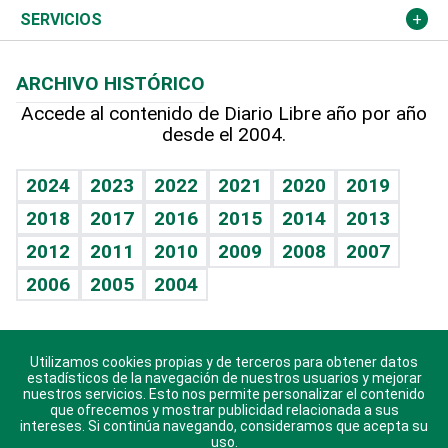
Resto del mundo
Economía personal
Podcast Arte Libre
Más deportes
Columnistas
Cambio climático
Opinión
SERVICIOS
Macroeconomía
Mi mascota
Resultados deportivos
Lecturas
Planeta
Efemérides
ARCHIVO HISTÓRICO
Hablando con el pediatra
Línea de hit
Más firmas
Hecho en casa
Cumpleaños
Accede al contenido de Diario Libre año por año
desde el 2004.
Diario de nutrición
BRV
Mundo gamer
RSS
Vida y familia
TBT Deportivo
Guía del dinero
Horóscopos
2024
2023
2022
2021
2020
2019
Eñe
2018
2017
2016
2015
2014
2013
Crucigramas
2012
2011
2010
2009
2008
2007
Celebrando la vida
2006
2005
2004
Sin complejos
En pocas palabras
Utilizamos cookies propias y de terceros para obtener datos
Descarga nuestras aplicaciones para Android, iOS y
Escuchando al corazón
estadísticos de la navegación de nuestros usuarios y mejorar
sistema Huawei.
nuestros servicios. Esto nos permite personalizar el contenido
que ofrecemos y mostrar publicidad relacionada a sus
Economía Personal
intereses. Si continúa navegando, consideramos que acepta su
uso.