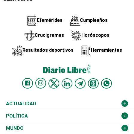
Efemérides
Cumpleaños
Crucigramas
Horóscopos
Resultados deportivos
Herramientas
ACTUALIDAD
Nacional
POLÍTICA
Ciudad
Partidos
MUNDO