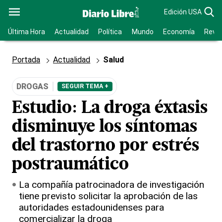
Edición USA
Última Hora
Actualidad
Política
Mundo
Economía
Revis
Portada
Actualidad
Salud
DROGAS
SEGUIR TEMA +
Estudio: La droga éxtasis
disminuye los síntomas
del trastorno por estrés
postraumático
La compañía patrocinadora de investigación
tiene previsto solicitar la aprobación de las
autoridades estadounidenses para
comercializar la droga