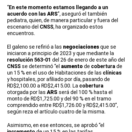
“
En este momento estamos llegando a un
acuerdo con las
ARS
”, aseguró el también
pediatra, quien, de manera particular y fuera del
escenario del
CNSS
, ha organizado estos
encuentros.
El galeno se refirió a las
negociaciones
que se
iniciaron a principio de 2023 y que mediante la
resolución 563-01
del 26 de enero de este año del
CNSS
se determinó “el
aumento
de
cobertura
de
un 15 % en el uso de Habitaciones de las
clínicas
y hospitales, por afiliado por día, pasando de
RD$2,100.00 a RD$2,415.00. La
cobertura
otorgada por las
ARS
será del 100 % hasta el
monto de RD$1,725.00 y del 90 % en el tramo
comprendido entre RD$1,726.00 y RD$2,415.00”,
según reza el artículo cuatro de la misma.
Asimismo, en ese entonces, se aprobó “el
incremento
de un 15 % en las tarifas