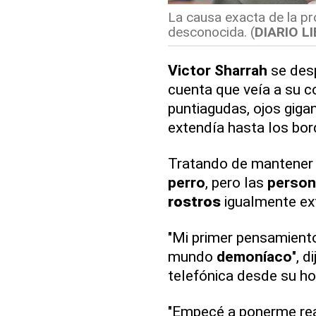
La causa exacta de la 
desconocida. (
DIARIO LI
Victor
Sharrah
se desp
cuenta que veía a su 
puntiagudas, ojos giga
extendía hasta los bor
Tratando de mantener 
perro
, pero las
person
rostros
igualmente ext
"Mi primer pensamient
mundo
demoníaco
", d
telefónica desde su ho
"Empecé a ponerme r