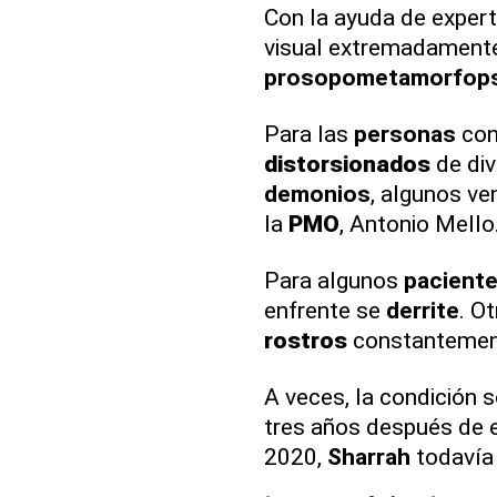
Con la ayuda de exper
visual extremadamente
prosopometamorfops
Para las
personas
con
distorsionados
de div
demonios
, algunos v
la
PMO
, Antonio Mello
Para algunos
pacient
enfrente se
derrite
. O
rostros
constantemen
A veces, la condición 
tres años después de 
2020,
Sharrah
todavía 