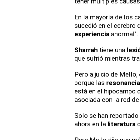
tener múltiples causas
En la mayoría de los c
sucedió en el cerebro q
experiencia
anormal".
Sharrah
tiene una
lesi
que sufrió mientras t
Pero a juicio de Mello,
porque las
resonanci
está en el hipocampo 
asociada con la red de
Solo se han reportado
ahora en la
literatura
c
Pero Mello dijo que m