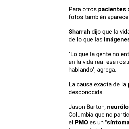
Para otros
pacientes
fotos también aparec
Sharrah
dijo que la vi
de lo que las
imágene
"Lo que la gente no e
en la vida real ese ros
hablando", agrega.
La causa exacta de la
desconocida.
Jason Barton,
neuról
Columbia que no partic
el
PMO
es un "
síntom