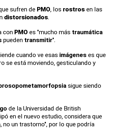
que sufren de
PMO
, los
rostros
en las
en
distorsionados
.
da con
PMO
es "mucho más
traumática
s
pueden
transmitir
".
ntiende cuando ve esas
imágenes
es que
tro se está moviendo, gesticulando y
prosopometamorfopsia
sigue siendo
ogo
de la Universidad de British
ipó en el nuevo estudio, considera que
a
, no un trastorno", por lo que podría