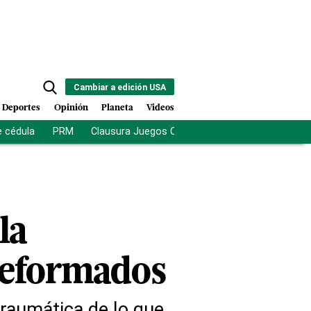
Cambiar a edición USA
Deportes
Opinión
Planeta
Videos
e cédula
PRM
Clausura Juegos Centroamericanos
De la Es
la
 deformados
raumática de lo que