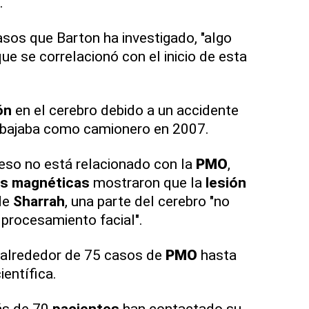
.
asos que Barton ha investigado, "algo
ue se correlacionó con el inicio de esta
ón
en el cerebro debido a un accidente
rabajaba como camionero en 2007.
 eso no está relacionado con la
PMO
,
as
magnéticas
mostraron que la
lesión
de
Sharrah
, una parte del cerebro "no
 procesamiento facial".
 alrededor de 75 casos de
PMO
hasta
ientífica.
ás de 70
pacientes
han contactado su