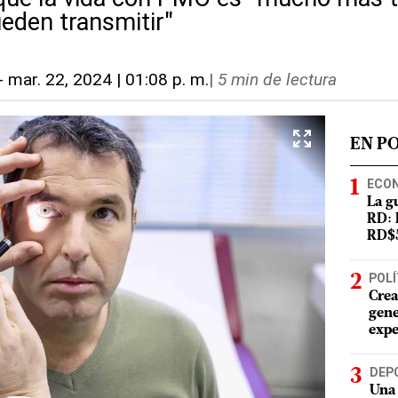
eden transmitir"
-
mar. 22, 2024 | 01:08 p. m.
|
5 min de lectura
EN P
ECO
La g
RD: 
RD$5
POLÍ
Crea
gene
expe
DEP
Una 