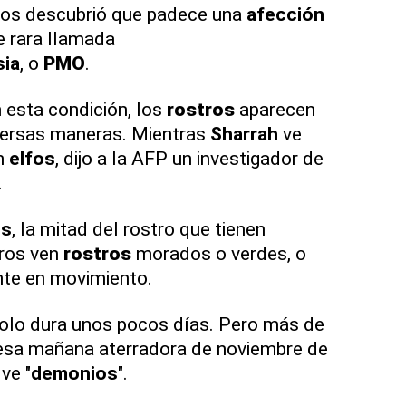
tos descubrió que padece una
afección
 rara llamada
ia
, o
PMO
.
 esta condición, los
rostros
aparecen
ersas maneras. Mientras
Sharrah
ve
en
elfos
, dijo a la AFP un investigador de
.
es
, la mitad del rostro que tienen
tros ven
rostros
morados o verdes, o
te en movimiento.
solo dura unos pocos días. Pero más de
esa mañana aterradora de noviembre de
ve "
demonios
".