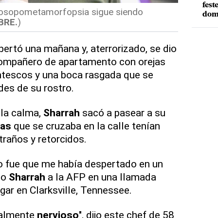
fest
prosopometamorfopsia sigue siendo
dom
BRE.
)
ertó una mañana y, aterrorizado, se dio
compañero de apartamento con orejas
ntescos y una boca rasgada que se
des de su rostro.
la calma,
Sharrah
sacó a pasear a su
as
que se cruzaba en la calle tenían
raños y retorcidos.
o fue que me había despertado en un
ijo
Sharrah
a la AFP en una llamada
gar en Clarksville, Tennessee.
ealmente
nervioso
", dijo este chef de 58