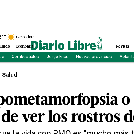
6
°F
Cielo Claro
undo
Economía
Revista
ibe
Combustibles
Jorge Frías
Nuevas provincias
Volant
Salud
pometamorfopsia o 
 de ver los rostros
que la vida con PMO es "mucho más t