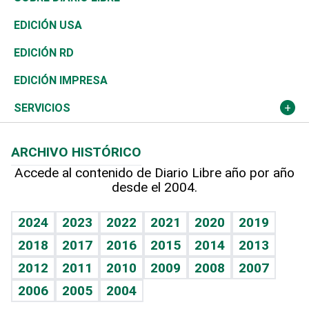
Reportajes
África
Vivienda
Buena Vida
Ciclismo
En Directo
Tecnología
Economía
EDICIÓN USA
Ocenanía
Telecom.
Sociales
Tenis
El Espía
Historia
Revista
EDICIÓN RD
Caribe
Global y variable
Novedades
Olimpismo
Noticiero Poteleche
Martes de tecnología
Deportes
EDICIÓN IMPRESA
Resto del mundo
Economía personal
Podcast Arte Libre
Más deportes
Columnistas
Cambio climático
Opinión
SERVICIOS
Macroeconomía
Mi mascota
Resultados deportivos
Lecturas
Planeta
Efemérides
ARCHIVO HISTÓRICO
Hablando con el pediatra
Línea de hit
Más firmas
Hecho en casa
Cumpleaños
Accede al contenido de Diario Libre año por año
desde el 2004.
Diario de nutrición
BRV
Mundo gamer
RSS
Vida y familia
TBT Deportivo
Guía del dinero
Horóscopos
2024
2023
2022
2021
2020
2019
Eñe
2018
2017
2016
2015
2014
2013
Crucigramas
2012
2011
2010
2009
2008
2007
Celebrando la vida
2006
2005
2004
Sin complejos