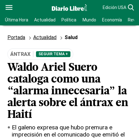
Edición USA
Última Hora
Actualidad
Política
Mundo
Economía
Revis
Portada
Actualidad
Salud
ÁNTRAX
SEGUIR TEMA +
Waldo Ariel Suero
cataloga como una
“alarma innecesaria” la
alerta sobre el ántrax en
Haití
El galeno expresa que hubo premura e
imprecisión en el comunicado que emitió el