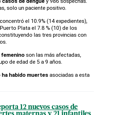
 casos de
dengue
y 986 sospechas.
as, solo un paciente positivo.
concentró el 10.9% (14 expedientes),
Puerto Plata el 7.8 % (10) de los
constituyendo las tres provincias con
sos.
 femenino
son las más afectadas,
upo de edad de 5 a 9 años.
 ha habido muertes
asociadas a esta
eporta 12 nuevos casos de
rtes maternas y 21 infantiles