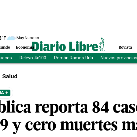
8
°F
Muy Nuboso
undo
Economía
Revista
jueces
Relevo 4x100
Román Ramos Uría
Nuevas provincia
Salud
A +
lica reporta 84 cas
 y cero muertes m