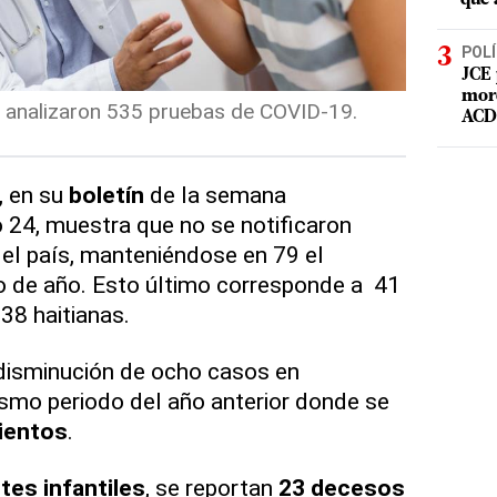
POLÍ
JCE 
mord
 analizaron 535 pruebas de COVID-19.
ACD 
, en su
boletín
de la semana
 24, muestra que no se notificaron
el país, manteniéndose en 79 el
o de año. Esto último corresponde a 41
38 haitianas.
disminución de ocho casos en
smo periodo del año anterior donde se
mientos
.
tes infantiles
, se reportan
23 decesos