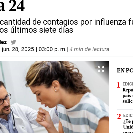
a 24
 cantidad de contagios por influenza 
os últimos siete días
dez
-
jun. 28, 2025 | 03:00 p. m.
|
4 min de lectura
EN P
EDIC
Repú
país
soli
EDIC
¿Te 
Unid
que 