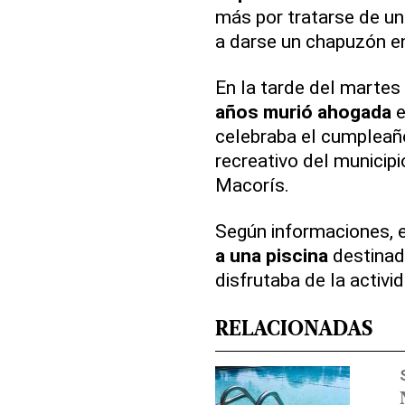
más por tratarse de una
a darse un chapuzón e
En la tarde del marte
años
murió ahogada
e
celebraba el cumpleañ
recreativo del municip
Macorís.
Según informaciones, e
a una
piscina
destinada
disfrutaba de la activi
RELACIONADAS