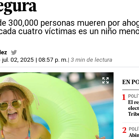
segura
de 300,000 personas mueren por ahog
ada cuatro víctimas es un niño meno
dez
-
jul. 02, 2025 | 08:57 p. m.
|
3 min de lectura
EN P
POLÍ
El r
elect
Trib
POLÍ
Abin