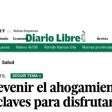
4
°F
Nubes Dispersas
undo
Economía
Revista
jueces
Relevo 4x100
Román Ramos Uría
Nuevas provincia
Salud
TIL
SEGUIR TEMA +
venir el ahogamie
 claves para disfrut