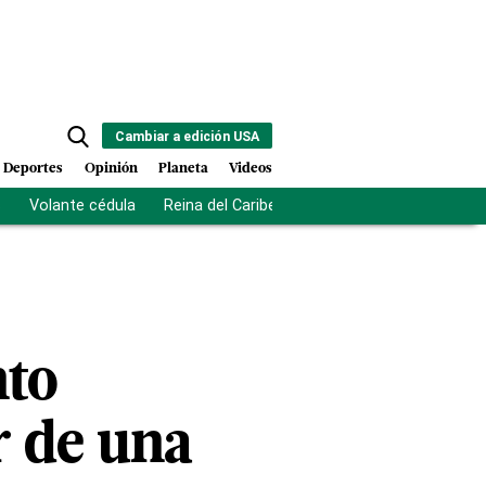
Cambiar a edición USA
Deportes
Opinión
Planeta
Videos
s
Volante cédula
Reina del Caribe
Clausura Juegos Centro
nto
ar de una