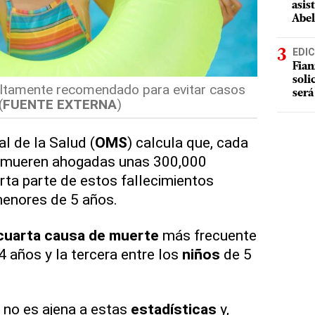
asis
Abel
EDIC
Fian
soli
 altamente recomendado para evitar casos
será
(
FUENTE EXTERNA
)
l de la Salud (
OMS
) calcula que, cada
o mueren ahogadas unas 300,000
rta parte de estos fallecimientos
enores de 5 años.
cuarta causa de muerte
más frecuente
4 años y la tercera entre los
niños
de 5
no es ajena a estas
estadísticas
y,