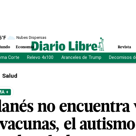
6
°F
Nubes Dispersas
undo
Economía
Revista
ema Corte
Relevo 4x100
Aranceles de Trump
Decomisos d
Salud
MA +
danés no encuentra 
 vacunas, el autismo