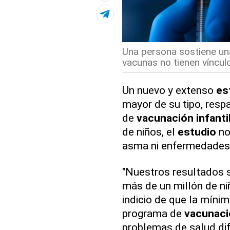
Una persona sostiene un
vacunas no tienen víncu
Un nuevo y extenso
es
mayor de su tipo, resp
de
vacunación infanti
de niños, el
estudio
no
asma ni enfermedades 
"Nuestros resultados s
más de un millón de n
indicio de que la míni
programa de
vacunació
problemas de salud dife