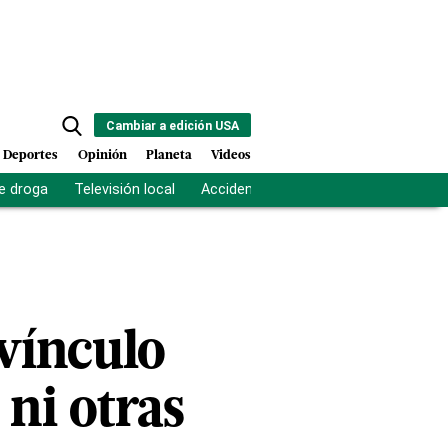
Cambiar a edición USA
Deportes
Opinión
Planeta
Videos
e droga
Televisión local
Accidente Los Ríos
Fuerza antipand
vínculo
 ni otras