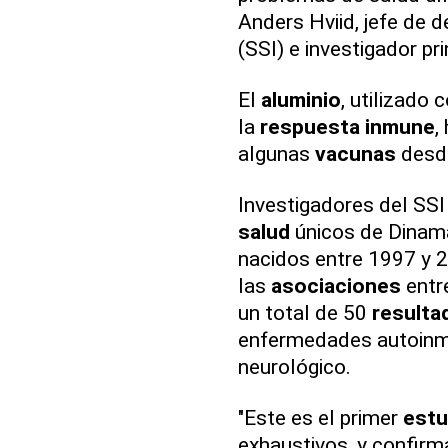
Anders Hviid, jefe de 
(SSI) e investigador pr
El
aluminio
, utilizado
la
respuesta inmune
,
algunas
vacunas
desde
Investigadores del SSI 
salud
únicos de Dinama
nacidos entre 1997 y 2
las
asociaciones
entr
un total de 50
resulta
enfermedades autoinmu
neurológico.
"Este es el primer
estu
exhaustivos, y confirma