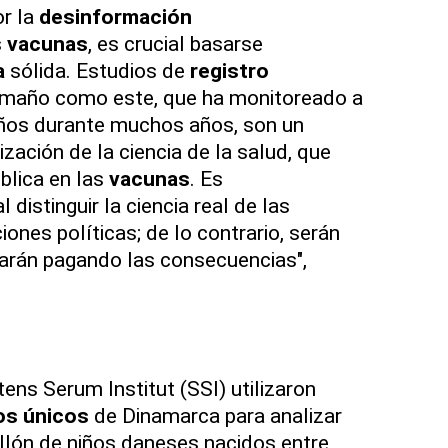
or la
desinformación
s
vacunas
, es crucial basarse
a
sólida. Estudios de
registro
amaño como este, que ha monitoreado a
iños durante muchos años, son un
ización de la ciencia de la salud, que
blica en las
vacunas
. Es
distinguir la ciencia real de las
nes políticas; de lo contrario, serán
barán pagando las consecuencias",
ens Serum Institut (SSI) utilizaron
ios únicos
de Dinamarca para analizar
llón de niños daneses nacidos entre