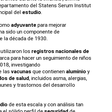
departamento del Statens Serum Institut
incipal del
estudio
.
 como
adyuvante
para mejorar
 ha sido un componente de
 la década de 1930.
utilizaron los
registros nacionales de
rca para hacer un seguimiento de niños
018, investigando
e las
vacunas
que contienen
aluminio
y
dos de salud
, incluidos asma, alergias,
nes y trastornos del desarrollo
dio
de esta escala y con análisis tan
 el sólido perfil de
seguridad
de