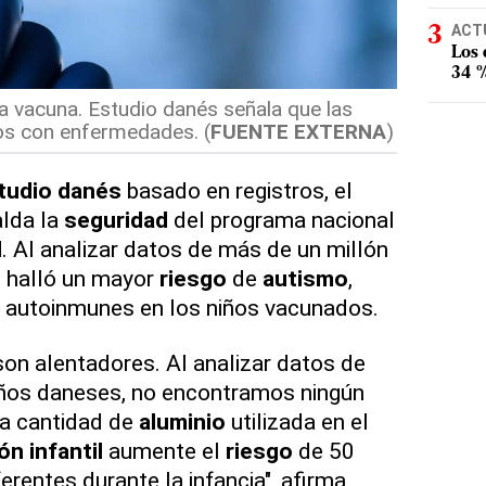
ACT
Los
34 %
a vacuna. Estudio danés señala que las
los con enfermedades. (
FUENTE EXTERNA
)
tudio danés
basado en registros, el
alda la
seguridad
del programa nacional
l
. Al analizar datos de más de un millón
 halló un mayor
riesgo
de
autismo
,
autoinmunes en los niños vacunados.
on alentadores. Al analizar datos de
iños daneses, no encontramos ningún
ma cantidad de
aluminio
utilizada en el
n infantil
aumente el
riesgo
de 50
rentes durante la infancia", afirma