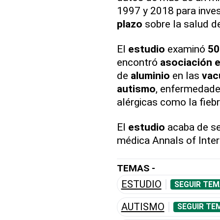
1997 y 2018 para inves
plazo
sobre la salud d
El
estudio
examinó
50
encontró
asociación e
de
aluminio
en las
vac
autismo
, enfermedade
alérgicas como la fiebr
El
estudio
acaba de ser
médica Annals of Inter
TEMAS -
ESTUDIO
SEGUIR TEM
AUTISMO
SEGUIR TE