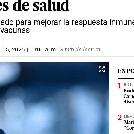
s de salud
izado para mejorar la respuesta inmune
 vacunas
l. 15, 2025 | 10:01 a. m.
|
3 min de lectura
EN P
ACT
Eval
Corte
disc
DEP
Mari
"Cor