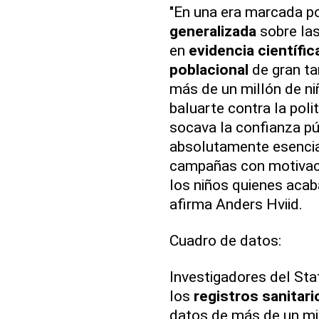
"En una era marcada p
generalizada
sobre la
en
evidencia científic
poblacional
de gran t
más de un millón de n
baluarte contra la polit
socava la confianza pú
absolutamente esencial 
campañas con motivacio
los niños quienes aca
afirma Anders Hviid.
Cuadro de datos:
Investigadores del Stat
los
registros sanitar
datos de más de un mi