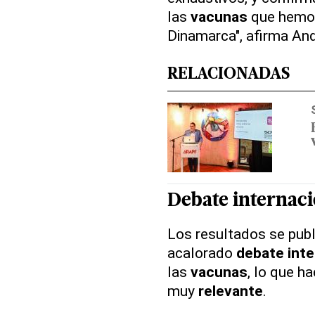
las
vacunas
que hemos
Dinamarca", afirma And
RELACIONADAS
Debate internaci
Los resultados se pub
acalorado
debate inte
las
vacunas
, lo que h
muy
relevante
.