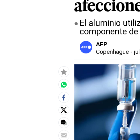
afeccione
El aluminio util
componente de
AFP
Copenhague
-
ju