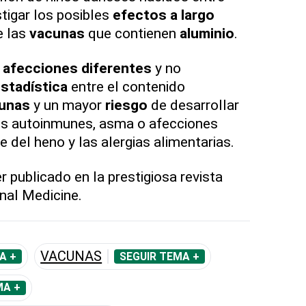
tigar los posibles
efectos a largo
e las
vacunas
que contienen
aluminio
.
 afecciones diferentes
y no
stadística
entre el contenido
unas
y un mayor
riesgo
de desarrollar
s autoinmunes, asma o afecciones
e del heno y las alergias alimentarias.
 publicado en la prestigiosa revista
nal Medicine.
VACUNAS
A +
SEGUIR TEMA +
MA +