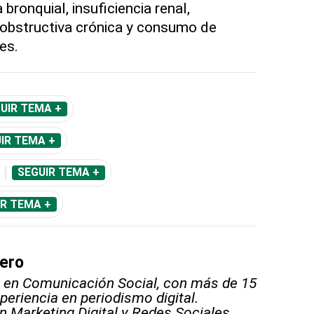
 bronquial, insuficiencia renal,
bstructiva crónica y consumo de
es.
UIR TEMA +
IR TEMA +
SEGUIR TEMA +
IR TEMA +
ero
 en Comunicación Social, con más de 15
periencia en periodismo digital.
n Marketing Digital y Redes Sociales.