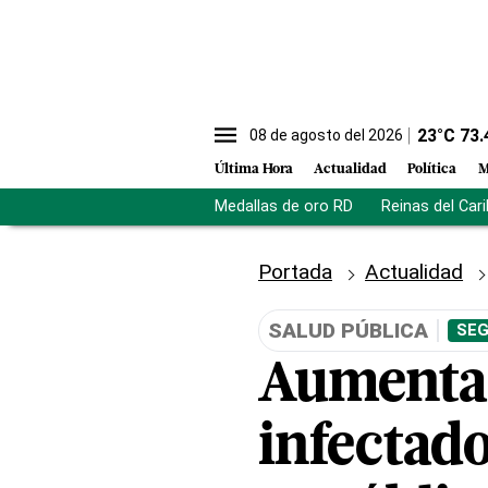
23
°C
73.
08 de agosto del 2026
Última Hora
Actualidad
Política
M
Medallas de oro RD
Reinas del Car
Portada
Actualidad
SALUD PÚBLICA
SEG
Aumentan 
infectad