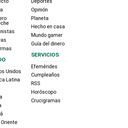
ecto
Deportes
ía
Opinión
ero
Planeta
eche
Hecho en casa
nistas
Mundo gamer
ras
Guía del dinero
irmas
SERVICIOS
DO
Efemérides
os Unidos
Cumpleaños
ca Latina
RSS
Horóscopo
a
Crucigramas
a
dá
 Oriente