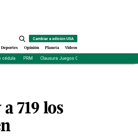
Cambiar a edición USA
Deportes
Opinión
Planeta
Videos
e cédula
PRM
Clausura Juegos Centroamericanos
De la Es
a 719 los
en