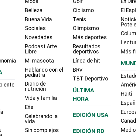
Moda
Golf
En Dir
Belleza
Ciclismo
El Esp
Buena Vida
Tenis
Notici
Potel
Sociales
Olimpismo
Colum
Novedades
Más deportes
Lectu
Podcast Arte
Resultados
Libre
deportivos
Más f
onomia
Mi mascota
Línea de hit
MUN
Hablando con el
BRV
A
pediatra
Estad
TBT Deportivo
Diario de
biente
Améri
nutrición
ÚLTIMA
Haití
Vida y familia
HORA
Españ
Eñe
ía
Europ
EDICIÓN USA
Celebrando la
Cana
vida
e
Medio
Sin complejos
EDICIÓN RD
a