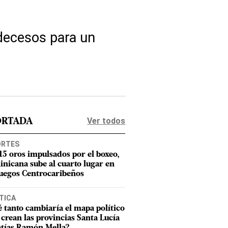
 decesos para un
Ver todos
ORTADA
ORTES
15 oros impulsados por el boxeo,
nicana sube al cuarto lugar en
Juegos Centrocaribeños
TICA
 tanto cambiaría el mapa político
e crean las provincias Santa Lucía
tías Ramón Mella?