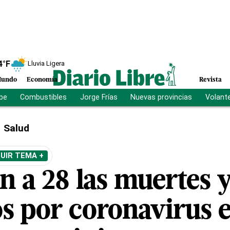
4
°F
Lluvia Ligera
undo
Economía
Revista
ibe
Combustibles
Jorge Frías
Nuevas provincias
Volant
Salud
UIR TEMA +
a 28 las muertes y 
os por coronavirus 