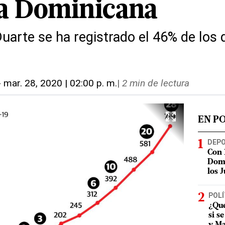
a Dominicana
Duarte se ha registrado el 46% de los
-
mar. 28, 2020 | 02:00 p. m.
|
2 min de lectura
EN P
DEP
Con 
Domi
los 
POLÍ
¿Qué
si s
y Ma