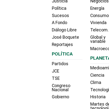
Justicia
Negocios
Política
Energía
Sucesos
Consumo
A Fondo
Vivienda
Diálogo Libre
Telecom.
José Boquete
Global y
variable
Reportajes
Macroec
POLÍTICA
PLANET
Partidos
Medioam
JCE
Ciencia
TSE
Clima
Congreso
Nacional
Tecnolog
Gobierno
Historia
Martes d
tecnologí