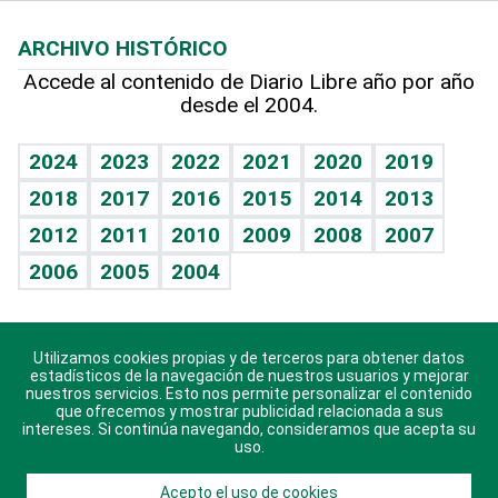
Macroeconomía
Mi mascota
Resultados deportivos
Lecturas
Planeta
Efemérides
ARCHIVO HISTÓRICO
Hablando con el pediatra
Línea de hit
Más firmas
Hecho en casa
Cumpleaños
Accede al contenido de Diario Libre año por año
desde el 2004.
Diario de nutrición
BRV
Mundo gamer
RSS
Vida y familia
TBT Deportivo
Guía del dinero
Horóscopos
2024
2023
2022
2021
2020
2019
Eñe
2018
2017
2016
2015
2014
2013
Crucigramas
2012
2011
2010
2009
2008
2007
Celebrando la vida
2006
2005
2004
Sin complejos
En pocas palabras
Utilizamos cookies propias y de terceros para obtener datos
Descarga nuestras aplicaciones para Android, iOS y
Escuchando al corazón
estadísticos de la navegación de nuestros usuarios y mejorar
sistema Huawei.
nuestros servicios. Esto nos permite personalizar el contenido
que ofrecemos y mostrar publicidad relacionada a sus
Economía Personal
intereses. Si continúa navegando, consideramos que acepta su
uso.
Consulta Libre
Acepto el uso de cookies