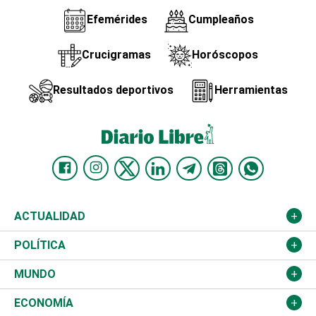
Efemérides
Cumpleaños
Crucigramas
Horóscopos
Resultados deportivos
Herramientas
ACTUALIDAD
Nacional
POLÍTICA
Ciudad
Partidos
MUNDO
Educación
JCE
Estados Unidos
ECONOMÍA