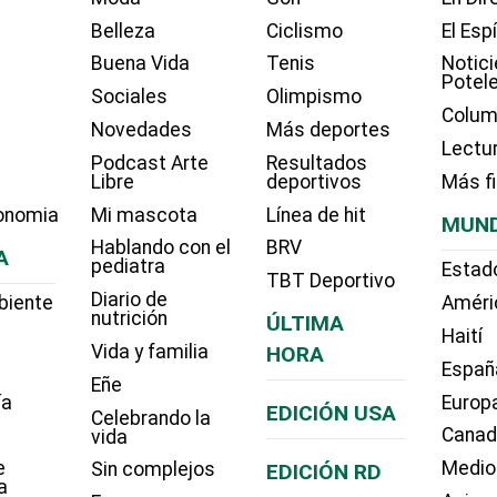
Belleza
Ciclismo
El Esp
Buena Vida
Tenis
Notici
Potel
Sociales
Olimpismo
Colum
Novedades
Más deportes
Lectu
Podcast Arte
Resultados
Libre
deportivos
Más f
onomia
Mi mascota
Línea de hit
MUN
Hablando con el
BRV
A
pediatra
Estad
TBT Deportivo
Diario de
biente
Améri
nutrición
ÚLTIMA
Haití
Vida y familia
HORA
Españ
Eñe
ía
Europ
EDICIÓN USA
Celebrando la
Cana
vida
e
Medio
Sin complejos
EDICIÓN RD
a