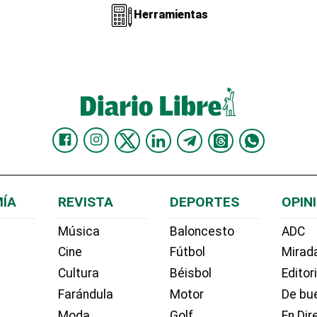
Herramientas
ÍA
REVISTA
DEPORTES
OPIN
Música
Baloncesto
ADC
Cine
Fútbol
Mirada
Cultura
Béisbol
Editor
Farándula
Motor
De bue
Moda
Golf
En Dir