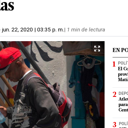
las
-
jun. 22, 2020 | 03:35 p. m.
|
1 min de lectura
EN P
POLÍ
El C
prov
Matí
DEP
Atle
para
Cent
POLÍ