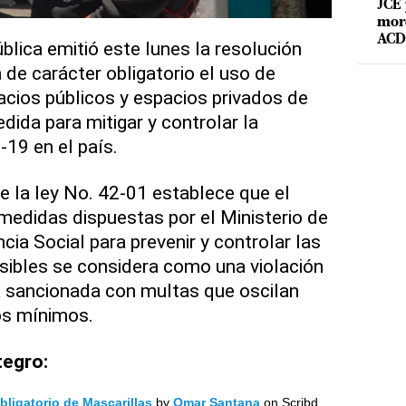
JCE 
mord
ACD 
blica emitió este lunes la resolución
 de carácter obligatorio el uso de
acios públicos y espacios privados de
ida para mitigar y controlar la
19 en el país.
e la ley No. 42-01 establece que el
medidas dispuestas por el Ministerio de
cia Social para prevenir y controlar las
ibles se considera como una violación
erá sancionada con multas que oscilan
ios mínimos.
tegro:
ligatorio de Mascarillas
by
Omar Santana
on Scribd