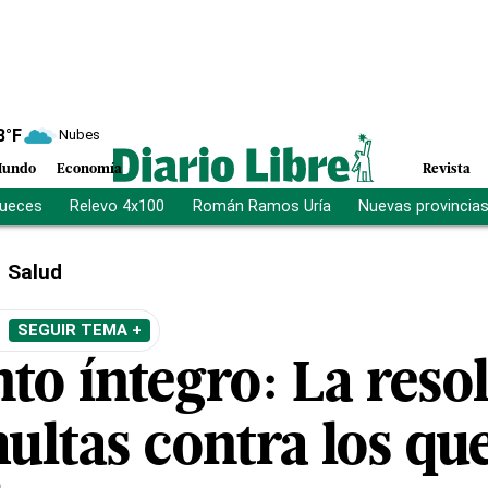
8
°F
Nubes
undo
Economía
Revista
jueces
Relevo 4x100
Román Ramos Uría
Nuevas provincia
Salud
SEGUIR TEMA +
o íntegro: La reso
ultas contra los qu