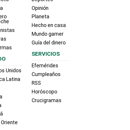
ía
Opinión
ero
Planeta
eche
Hecho en casa
nistas
Mundo gamer
ras
Guía del dinero
irmas
SERVICIOS
DO
Efemérides
os Unidos
Cumpleaños
ca Latina
RSS
Horóscopo
a
Crucigramas
a
dá
 Oriente