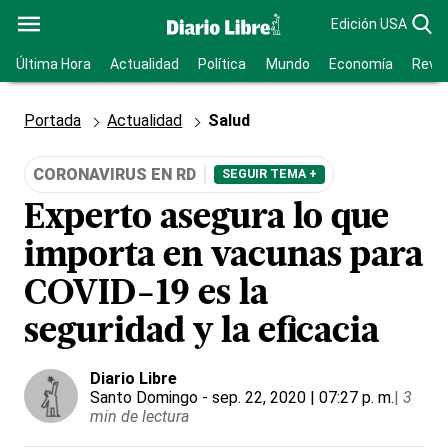
Edición USA
Última Hora
Actualidad
Política
Mundo
Economía
Revis
Portada
Actualidad
Salud
CORONAVIRUS EN RD
SEGUIR TEMA +
Experto asegura lo que
importa en vacunas para
COVID-19 es la
seguridad y la eficacia
Diario Libre
Santo Domingo
- sep. 22, 2020 | 07:27 p. m.
|
3
min de lectura