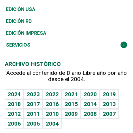
Reportajes
África
Vivienda
Buena Vida
Ciclismo
En Directo
Tecnología
Economía
EDICIÓN USA
Ocenanía
Telecom.
Sociales
Tenis
Frente al Statu Quo
Historia
Revista
EDICIÓN RD
Caribe
Global y variable
Novedades
Olimpismo
El Espía
Martes de tecnología
Deportes
EDICIÓN IMPRESA
Resto del mundo
Economía personal
Podcast Arte Libre
Más deportes
Noticiero Poteleche
Cambio climático
Opinión
SERVICIOS
Macroeconomía
Mi mascota
Resultados deportivos
Columnistas
Planeta
Efemérides
ARCHIVO HISTÓRICO
Hablando con el pediatra
Línea de hit
Lecturas
Hecho en casa
Cumpleaños
Accede al contenido de Diario Libre año por año
desde el 2004.
Diario de nutrición
BRV
Más firmas
Mundo gamer
RSS
Vida y familia
TBT Deportivo
Guía del dinero
Horóscopos
2024
2023
2022
2021
2020
2019
Eñe
2018
2017
2016
2015
2014
2013
Juegos
2012
2011
2010
2009
2008
2007
Celebrando la vida
2006
2005
2004
Sin complejos