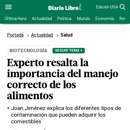
Edición USA
Última Hora
Actualidad
Política
Mundo
Economía
Revis
Portada
Actualidad
Salud
BIOTECNOLOGÍA
SEGUIR TEMA +
Experto resalta la
importancia del manejo
correcto de los
alimentos
Joan Jiménez explica los diferentes tipos de
contaminación que pueden adquirir los
comestibles