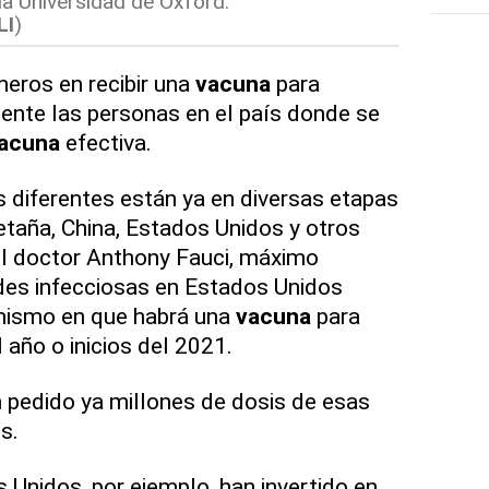
la Universidad de Oxford.
LI
)
meros en recibir una
vacuna
para
ente las personas en el país donde se
acuna
efectiva.
 diferentes están ya en diversas etapas
etaña, China, Estados Unidos y otros
el doctor Anthony Fauci, máximo
es infecciosas en Estados Unidos
mismo en que habrá una
vacuna
para
 año o inicios del 2021.
n pedido ya millones de dosis de esas
s.
 Unidos, por ejemplo, han invertido en