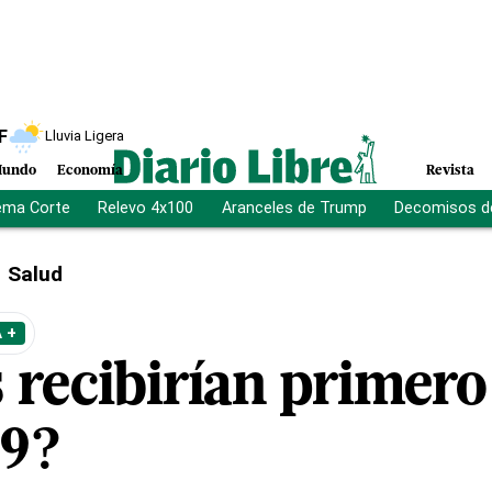
F
Lluvia Ligera
undo
Economía
Revista
ema Corte
Relevo 4x100
Aranceles de Trump
Decomisos d
Salud
 +
 recibirían primero
9?