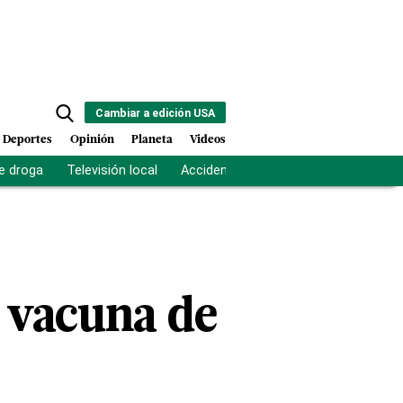
Cambiar a edición USA
Deportes
Opinión
Planeta
Videos
e droga
Televisión local
Accidente Los Ríos
Fuerza antipand
 vacuna de