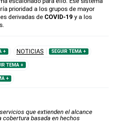
ema escalonado para ello. Ese sistema
ía prioridad a los grupos de mayor
nes derivadas de
COVID-19
y a los
s.
NOTICIAS
A +
SEGUIR TEMA +
IR TEMA +
MA +
 servicios que extienden el alcance
la cobertura basada en hechos