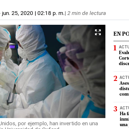
-
jun. 25, 2020 | 02:18 p. m.
|
2 min de lectura
EN P
ACT
Eval
Corte
disc
ACT
Ases
dist
comu
ACT
Ha f
inmi
nidos, por ejemplo, han invertido en una
una 