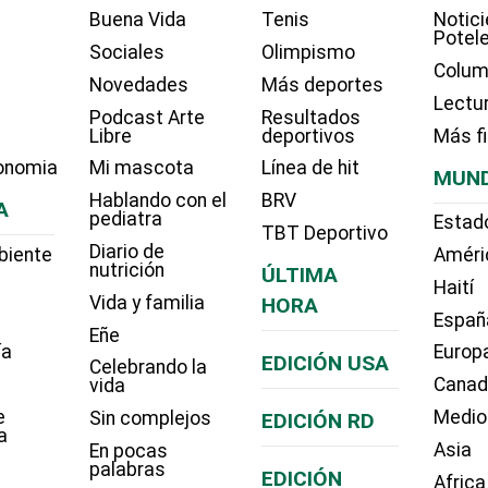
Buena Vida
Tenis
Notici
Potel
Sociales
Olimpismo
Colum
Novedades
Más deportes
Lectu
Podcast Arte
Resultados
Libre
deportivos
Más f
onomia
Mi mascota
Línea de hit
MUN
Hablando con el
BRV
A
pediatra
Estad
TBT Deportivo
Diario de
biente
Améri
nutrición
ÚLTIMA
Haití
Vida y familia
HORA
Españ
Eñe
ía
Europ
EDICIÓN USA
Celebrando la
Cana
vida
e
Medio
Sin complejos
EDICIÓN RD
a
Asia
En pocas
palabras
EDICIÓN
Africa