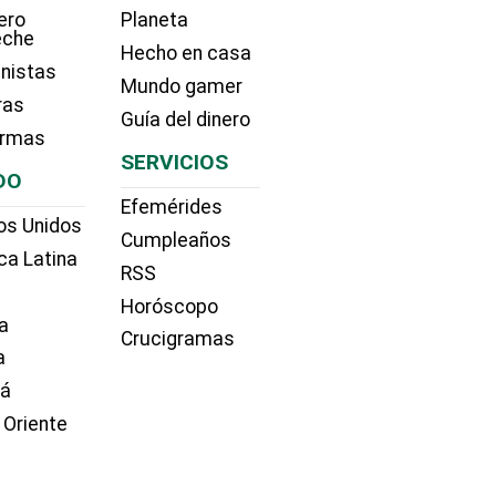
ero
Planeta
eche
Hecho en casa
nistas
Mundo gamer
ras
Guía del dinero
irmas
SERVICIOS
DO
Efemérides
os Unidos
Cumpleaños
ca Latina
RSS
Horóscopo
a
Crucigramas
a
dá
 Oriente