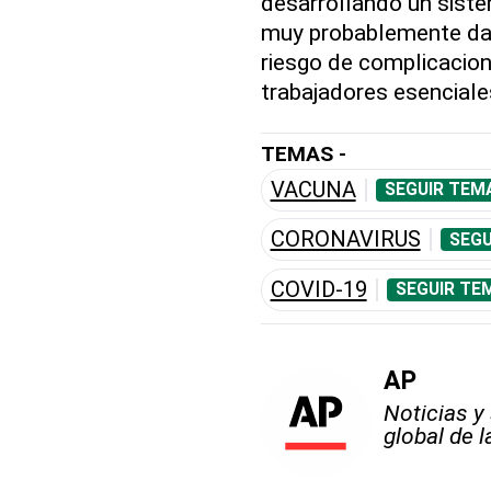
desarrollando un sist
muy probablemente dar
riesgo de complicacio
trabajadores esenciale
TEMAS -
VACUNA
SEGUIR TEM
CORONAVIRUS
SEGU
COVID-19
SEGUIR TE
AP
Noticias y
global de 