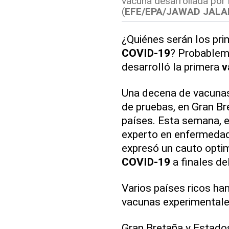
vacuna desarrollada por 
(
EFE/EPA/JAWAD JALA
¿Quiénes serán los pri
COVID-19
? Probablem
desarrolló la primera
v
Una decena de vacunas
de pruebas, en Gran Br
países. Esta semana, 
experto en enfermedad
expresó un cauto opti
COVID-19
a finales del
Varios países ricos ha
vacunas experimentale
Gran Bretaña y Estados