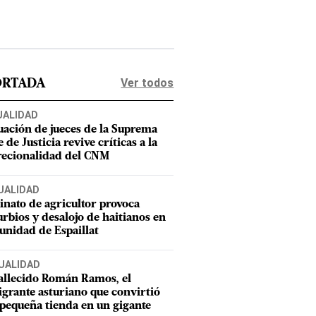
Ver todos
ORTADA
UALIDAD
uación de jueces de la Suprema
 de Justicia revive críticas a la
recionalidad del CNM
UALIDAD
inato de agricultor provoca
urbios y desalojo de haitianos en
nidad de Espaillat
UALIDAD
allecido Román Ramos, el
grante asturiano que convirtió
pequeña tienda en un gigante