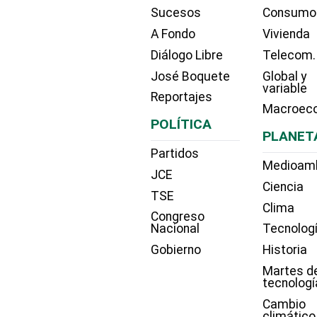
Sucesos
Consumo
A Fondo
Vivienda
Diálogo Libre
Telecom.
José Boquete
Global y
variable
Reportajes
Macroec
POLÍTICA
PLANET
Partidos
Medioam
JCE
Ciencia
TSE
Clima
Congreso
Nacional
Tecnolog
Gobierno
Historia
Martes d
tecnologí
Cambio
climático