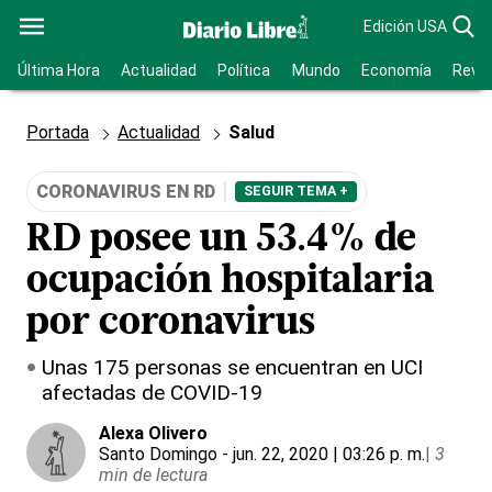
Edición USA
Última Hora
Actualidad
Política
Mundo
Economía
Revis
Portada
Actualidad
Salud
CORONAVIRUS EN RD
SEGUIR TEMA +
RD posee un 53.4% de
ocupación hospitalaria
por coronavirus
Unas 175 personas se encuentran en UCI
afectadas de COVID-19
Alexa Olivero
Santo Domingo
- jun. 22, 2020 | 03:26 p. m.
|
3
min de lectura