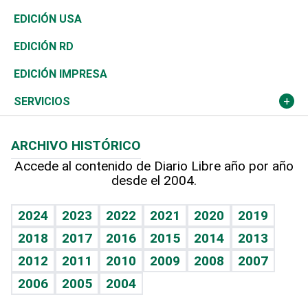
Reportajes
África
Vivienda
Buena Vida
Ciclismo
En Directo
Tecnología
Economía
EDICIÓN USA
Ocenanía
Telecom.
Sociales
Tenis
El Espía
Historia
Revista
EDICIÓN RD
Caribe
Global y variable
Novedades
Olimpismo
Noticiero Poteleche
Martes de tecnología
Deportes
EDICIÓN IMPRESA
Resto del mundo
Economía personal
Podcast Arte Libre
Más deportes
Columnistas
Cambio climático
Opinión
SERVICIOS
Macroeconomía
Mi mascota
Resultados deportivos
Lecturas
Planeta
Efemérides
ARCHIVO HISTÓRICO
Hablando con el pediatra
Línea de hit
Más firmas
Hecho en casa
Cumpleaños
Accede al contenido de Diario Libre año por año
desde el 2004.
Diario de nutrición
BRV
Mundo gamer
RSS
Vida y familia
TBT Deportivo
Guía del dinero
Horóscopos
2024
2023
2022
2021
2020
2019
Eñe
2018
2017
2016
2015
2014
2013
Crucigramas
2012
2011
2010
2009
2008
2007
Celebrando la vida
2006
2005
2004
Sin complejos