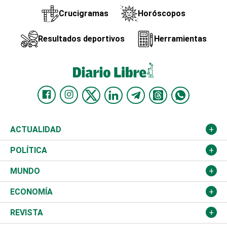
Crucigramas
Horóscopos
Resultados deportivos
Herramientas
ACTUALIDAD
Nacional
POLÍTICA
Ciudad
Partidos
MUNDO
Educación
JCE
Estados Unidos
ECONOMÍA
Salud
TSE
América Latina
Finanzas
REVISTA