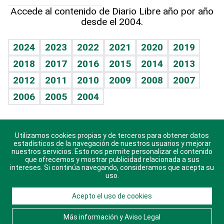
Hablando con el pediatra
Línea de hit
Más firmas
Hecho en casa
Cumpleaños
Accede al contenido de Diario Libre año por año
desde el 2004.
Diario de nutrición
BRV
Mundo gamer
RSS
Vida y familia
TBT Deportivo
Guía del dinero
Horóscopos
2024
2023
2022
2021
2020
2019
Eñe
2018
2017
2016
2015
2014
2013
Crucigramas
2012
2011
2010
2009
2008
2007
Celebrando la vida
2006
2005
2004
Sin complejos
En pocas palabras
Utilizamos cookies propias y de terceros para obtener datos
Descarga nuestras aplicaciones para Android, iOS y
Escuchando al corazón
estadísticos de la navegación de nuestros usuarios y mejorar
sistema Huawei.
nuestros servicios. Esto nos permite personalizar el contenido
que ofrecemos y mostrar publicidad relacionada a sus
Economía Personal
intereses. Si continúa navegando, consideramos que acepta su
uso.
Consulta Libre
Acepto el uso de cookies
© 2021 Diario Libre, todos los derechos reservados.
Consulta el
Aviso Legal
. Ponte en
Contacto
con
Más información y Aviso Legal