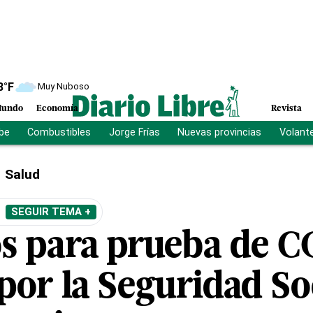
8
°F
Muy Nuboso
undo
Economía
Revista
ibe
Combustibles
Jorge Frías
Nuevas provincias
Volant
Salud
SEGUIR TEMA +
os para prueba de 
por la Seguridad So