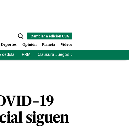
Cambiar a edición USA
Deportes
Opinión
Planeta
Videos
e cédula
PRM
Clausura Juegos Centroamericanos
De la Es
COVID-19
cial siguen