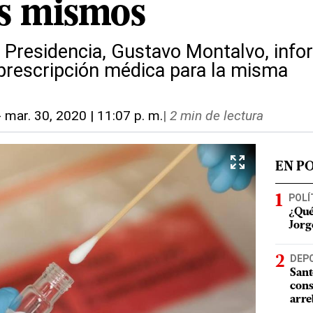
os mismos
la Presidencia, Gustavo Montalvo, inf
prescripción médica para la misma
-
mar. 30, 2020 | 11:07 p. m.
|
2 min de lectura
EN P
POLÍ
¿Qué
Jorg
DEP
Sant
cons
arre