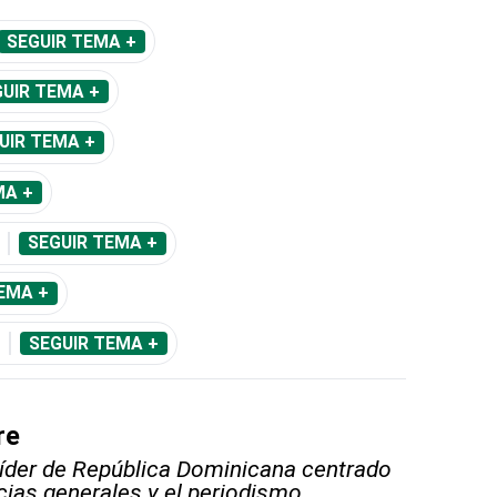
SEGUIR TEMA +
UIR TEMA +
UIR TEMA +
MA +
SEGUIR TEMA +
EMA +
SEGUIR TEMA +
re
líder de República Dominicana centrado
icias generales y el periodismo