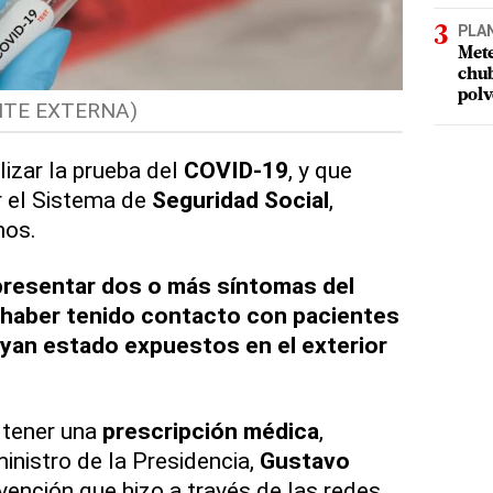
PLA
Mete
chub
polv
UENTE EXTERNA)
lizar la prueba del
COVID-19
, y que
r el Sistema de
Seguridad Social
,
mos.
resentar dos o más síntomas del
 haber tenido contacto con pacientes
yan estado expuestos en el exterior
 tener una
prescripción médica
,
inistro de la Presidencia,
Gustavo
rvención que hizo a través de las redes