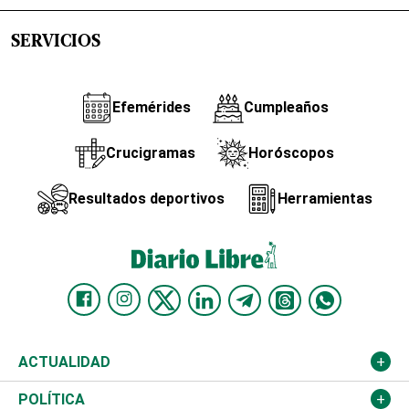
SERVICIOS
Efemérides
Cumpleaños
Crucigramas
Horóscopos
Resultados deportivos
Herramientas
ACTUALIDAD
Nacional
POLÍTICA