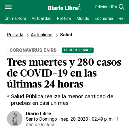
Edición USA
Última Hora
Actualidad
Política
Mundo
Economía
Revis
Portada
Actualidad
Salud
CORONAVIRUS EN RD
SEGUIR TEMA +
Tres muertes y 280 casos
de COVID-19 en las
últimas 24 horas
Salud Pública realiza la menor cantidad de
pruebas en casi un mes
Diario Libre
Santo Domingo
- sep. 28, 2020 | 02:49 p. m.
|
1
min de lectura