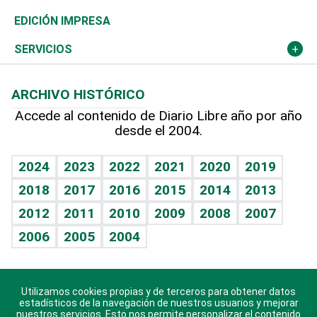
Caribe
Global y variable
Novedades
Olimpismo
Noticiero Poteleche
Martes de tecnología
Deportes
EDICIÓN IMPRESA
Resto del mundo
Economía personal
Podcast Arte Libre
Más deportes
Columnistas
Cambio climático
Opinión
SERVICIOS
Macroeconomía
Mi mascota
Resultados deportivos
Lecturas
Planeta
Efemérides
ARCHIVO HISTÓRICO
Hablando con el pediatra
Línea de hit
Más firmas
Hecho en casa
Cumpleaños
Accede al contenido de Diario Libre año por año
desde el 2004.
Diario de nutrición
BRV
Mundo gamer
RSS
Vida y familia
TBT Deportivo
Guía del dinero
Horóscopos
2024
2023
2022
2021
2020
2019
Eñe
2018
2017
2016
2015
2014
2013
Crucigramas
2012
2011
2010
2009
2008
2007
Celebrando la vida
2006
2005
2004
Sin complejos
En pocas palabras
Utilizamos cookies propias y de terceros para obtener datos
Descarga nuestras aplicaciones para Android, iOS y
Escuchando al corazón
estadísticos de la navegación de nuestros usuarios y mejorar
sistema Huawei.
nuestros servicios. Esto nos permite personalizar el contenido