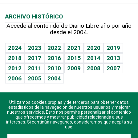
Macroeconomía
Mi mascota
Resultados deportivos
Lecturas
Planeta
Efemérides
ARCHIVO HISTÓRICO
Hablando con el pediatra
Línea de hit
Más firmas
Hecho en casa
Cumpleaños
Accede al contenido de Diario Libre año por año
desde el 2004.
Diario de nutrición
BRV
Mundo gamer
RSS
Vida y familia
TBT Deportivo
Guía del dinero
Horóscopos
2024
2023
2022
2021
2020
2019
Eñe
2018
2017
2016
2015
2014
2013
Crucigramas
2012
2011
2010
2009
2008
2007
Celebrando la vida
2006
2005
2004
Sin complejos
En pocas palabras
Utilizamos cookies propias y de terceros para obtener datos
Descarga nuestras aplicaciones para Android, iOS y
Escuchando al corazón
estadísticos de la navegación de nuestros usuarios y mejorar
sistema Huawei.
nuestros servicios. Esto nos permite personalizar el contenido
que ofrecemos y mostrar publicidad relacionada a sus
Economía Personal
intereses. Si continúa navegando, consideramos que acepta su
uso.
Consulta Libre