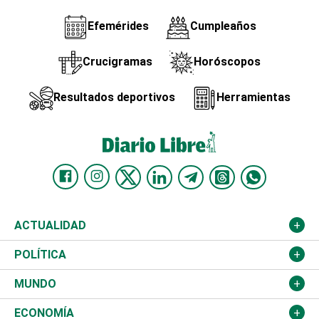
Efemérides
Cumpleaños
Crucigramas
Horóscopos
Resultados deportivos
Herramientas
ACTUALIDAD
Nacional
POLÍTICA
Ciudad
Partidos
MUNDO
Educación
JCE
Estados Unidos
ECONOMÍA