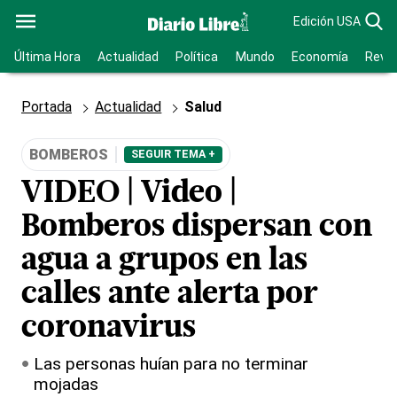
Edición USA
Última Hora
Actualidad
Política
Mundo
Economía
Revis
Portada
Actualidad
Salud
BOMBEROS
SEGUIR TEMA +
VIDEO | Video |
Bomberos dispersan con
agua a grupos en las
calles ante alerta por
coronavirus
Las personas huían para no terminar
mojadas