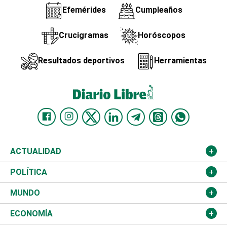
Efemérides
Cumpleaños
Crucigramas
Horóscopos
Resultados deportivos
Herramientas
ACTUALIDAD
Nacional
POLÍTICA
Ciudad
Partidos
MUNDO
Educación
JCE
Estados Unidos
ECONOMÍA