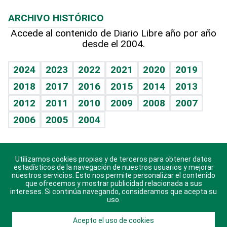
Macroeconomía
Mi mascota
Resultados deportivos
Lecturas
Planeta
Efemérides
ARCHIVO HISTÓRICO
Hablando con el pediatra
Línea de hit
Más firmas
Hecho en casa
Cumpleaños
Accede al contenido de Diario Libre año por año
desde el 2004.
Diario de nutrición
BRV
Mundo gamer
RSS
Vida y familia
TBT Deportivo
Guía del dinero
Horóscopos
2024
2023
2022
2021
2020
2019
Eñe
2018
2017
2016
2015
2014
2013
Crucigramas
2012
2011
2010
2009
2008
2007
Celebrando la vida
2006
2005
2004
Sin complejos
En pocas palabras
Utilizamos cookies propias y de terceros para obtener datos
Descarga nuestras aplicaciones para Android, iOS y
Escuchando al corazón
estadísticos de la navegación de nuestros usuarios y mejorar
sistema Huawei.
nuestros servicios. Esto nos permite personalizar el contenido
que ofrecemos y mostrar publicidad relacionada a sus
Economía Personal
intereses. Si continúa navegando, consideramos que acepta su
uso.
Consulta Libre
Acepto el uso de cookies