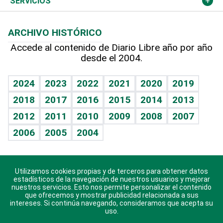
Cambio climático
Opinión
SERVICIOS
Macroeconomía
Mi mascota
Resultados deportivos
Lecturas
Planeta
Efemérides
ARCHIVO HISTÓRICO
Hablando con el pediatra
Línea de hit
Más firmas
Hecho en casa
Cumpleaños
Accede al contenido de Diario Libre año por año
desde el 2004.
Diario de nutrición
BRV
Mundo gamer
RSS
Vida y familia
TBT Deportivo
Guía del dinero
Horóscopos
2024
2023
2022
2021
2020
2019
Eñe
2018
2017
2016
2015
2014
2013
Crucigramas
2012
2011
2010
2009
2008
2007
Celebrando la vida
2006
2005
2004
Sin complejos
En pocas palabras
Utilizamos cookies propias y de terceros para obtener datos
Descarga nuestras aplicaciones para Android, iOS y
Escuchando al corazón
estadísticos de la navegación de nuestros usuarios y mejorar
sistema Huawei.
nuestros servicios. Esto nos permite personalizar el contenido
que ofrecemos y mostrar publicidad relacionada a sus
Economía Personal
intereses. Si continúa navegando, consideramos que acepta su
uso.
Consulta Libre