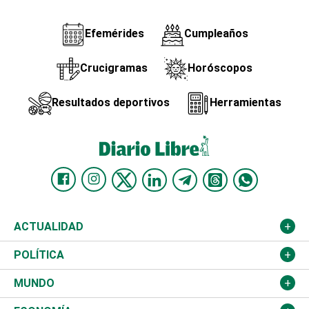
Efemérides
Cumpleaños
Crucigramas
Horóscopos
Resultados deportivos
Herramientas
ACTUALIDAD
Nacional
POLÍTICA
Ciudad
Partidos
MUNDO