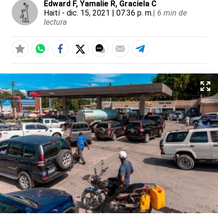
Edward F
, Yamalie R
, Graciela C
Haití
- dic. 15, 2021 | 07:36 p. m.
|
6 min de
lectura