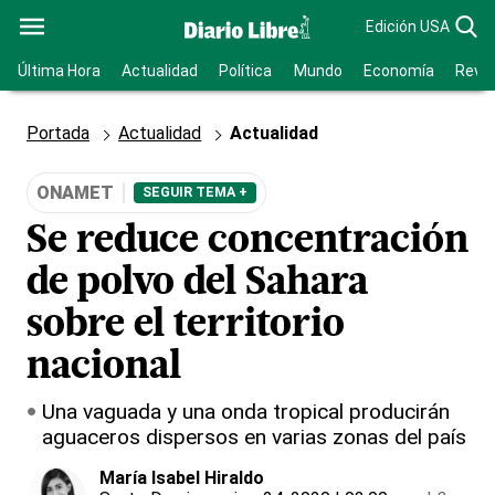
Edición USA
Última Hora
Actualidad
Política
Mundo
Economía
Revis
Portada
Actualidad
Actualidad
ONAMET
SEGUIR TEMA +
Se reduce concentración
de polvo del Sahara
sobre el territorio
nacional
Una vaguada y una onda tropical producirán
aguaceros dispersos en varias zonas del país
María Isabel Hiraldo