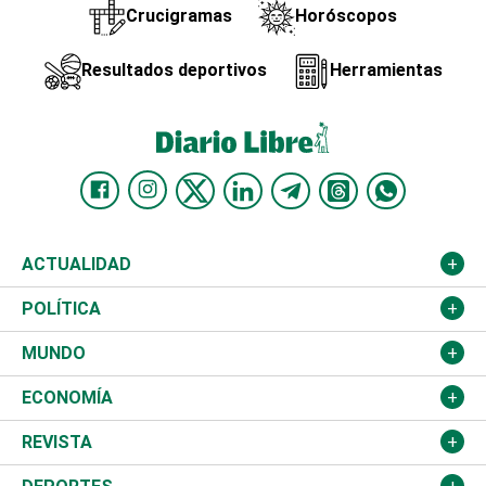
Crucigramas
Horóscopos
Resultados deportivos
Herramientas
ACTUALIDAD
Nacional
POLÍTICA
Ciudad
Partidos
MUNDO
Educación
JCE
Estados Unidos
ECONOMÍA
Salud
TSE
América Latina
Finanzas
REVISTA
Justicia
Congreso Nacional
Haití
Turismo