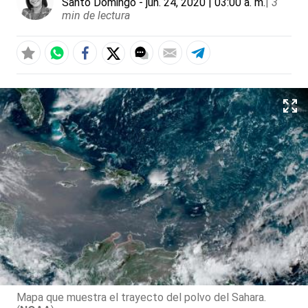
Santo Domingo
- jun. 24, 2020 | 03:00 a. m.
|
3
min de lectura
Mapa que muestra el trayecto del polvo del Sahara.