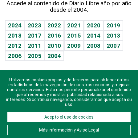
Accede al contenido de Diario Libre año por año
desde el 2004.
Diario de nutrición
BRV
Mundo gamer
RSS
Vida y familia
TBT Deportivo
Guía del dinero
Horóscopos
2024
2023
2022
2021
2020
2019
Eñe
2018
2017
2016
2015
2014
2013
Crucigramas
2012
2011
2010
2009
2008
2007
Celebrando la vida
2006
2005
2004
Sin complejos
En pocas palabras
Utilizamos cookies propias y de terceros para obtener datos
Descarga nuestras aplicaciones para Android, iOS y
Escuchando al corazón
estadísticos de la navegación de nuestros usuarios y mejorar
sistema Huawei.
nuestros servicios. Esto nos permite personalizar el contenido
que ofrecemos y mostrar publicidad relacionada a sus
Economía Personal
intereses. Si continúa navegando, consideramos que acepta su
uso.
Consulta Libre
Acepto el uso de cookies
© 2021 Diario Libre, todos los derechos reservados.
Consulta el
Aviso Legal
. Ponte en
Contacto
con
Más información y Aviso Legal
nosotros y conoce más sobre Diario Libre