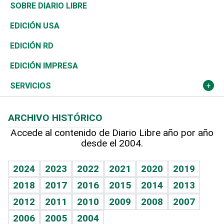
José Boquete
Asia
Consumo
Belleza
Golf
De buena tinta
Clima
Mundo
SOBRE DIARIO LIBRE
Reportajes
África
Vivienda
Buena Vida
Ciclismo
En Directo
Tecnología
Economía
EDICIÓN USA
Ocenanía
Telecom.
Sociales
Tenis
El Espía
Historia
Revista
EDICIÓN RD
Caribe
Global y variable
Novedades
Olimpismo
Noticiero Poteleche
Martes de tecnología
Deportes
EDICIÓN IMPRESA
Resto del mundo
Economía personal
Podcast Arte Libre
Más deportes
Columnistas
Cambio climático
Opinión
SERVICIOS
Macroeconomía
Mi mascota
Resultados deportivos
Lecturas
Planeta
Efemérides
ARCHIVO HISTÓRICO
Hablando con el pediatra
Línea de hit
Más firmas
Hecho en casa
Cumpleaños
Accede al contenido de Diario Libre año por año
desde el 2004.
Diario de nutrición
BRV
Mundo gamer
RSS
Vida y familia
TBT Deportivo
Guía del dinero
Horóscopos
2024
2023
2022
2021
2020
2019
Eñe
2018
2017
2016
2015
2014
2013
Crucigramas
2012
2011
2010
2009
2008
2007
Celebrando la vida
2006
2005
2004
Sin complejos