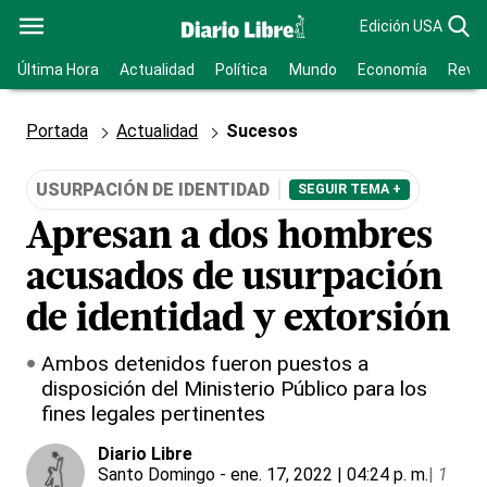
Edición USA
Última Hora
Actualidad
Política
Mundo
Economía
Revis
Portada
Actualidad
Sucesos
USURPACIÓN DE IDENTIDAD
SEGUIR TEMA +
Apresan a dos hombres
acusados de usurpación
de identidad y extorsión
Ambos detenidos fueron puestos a
disposición del Ministerio Público para los
fines legales pertinentes
Diario Libre
Santo Domingo
- ene. 17, 2022 | 04:24 p. m.
|
1