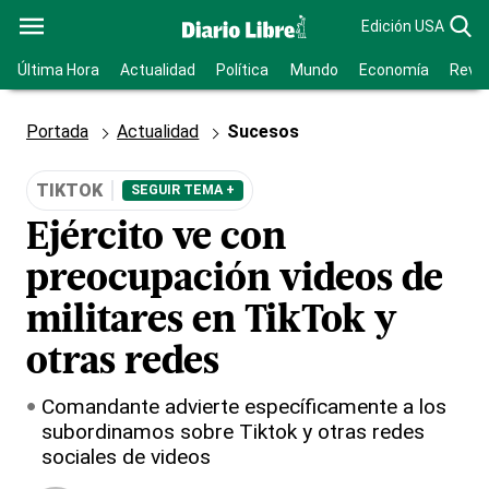
Edición USA
Última Hora
Actualidad
Política
Mundo
Economía
Revis
Portada
Actualidad
Sucesos
TIKTOK
SEGUIR TEMA +
Ejército ve con
preocupación videos de
militares en TikTok y
otras redes
Comandante advierte específicamente a los
subordinamos sobre Tiktok y otras redes
sociales de videos