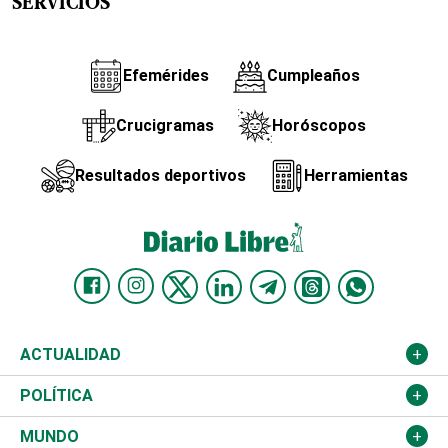
SERVICIOS
Efemérides
Cumpleaños
Crucigramas
Horóscopos
Resultados deportivos
Herramientas
ACTUALIDAD
Nacional
POLÍTICA
Ciudad
Partidos
MUNDO