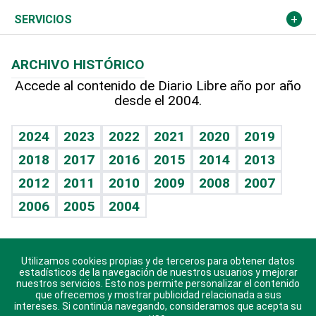
Resto del mundo
Economía personal
Podcast Arte Libre
Más deportes
Columnistas
Cambio climático
Opinión
SERVICIOS
Macroeconomía
Mi mascota
Resultados deportivos
Lecturas
Planeta
Efemérides
ARCHIVO HISTÓRICO
Hablando con el pediatra
Línea de hit
Más firmas
Hecho en casa
Cumpleaños
Accede al contenido de Diario Libre año por año
desde el 2004.
Diario de nutrición
BRV
Mundo gamer
RSS
Vida y familia
TBT Deportivo
Guía del dinero
Horóscopos
2024
2023
2022
2021
2020
2019
Eñe
2018
2017
2016
2015
2014
2013
Crucigramas
2012
2011
2010
2009
2008
2007
Celebrando la vida
2006
2005
2004
Sin complejos
En pocas palabras
Utilizamos cookies propias y de terceros para obtener datos
Descarga nuestras aplicaciones para Android, iOS y
Escuchando al corazón
estadísticos de la navegación de nuestros usuarios y mejorar
sistema Huawei.
nuestros servicios. Esto nos permite personalizar el contenido
que ofrecemos y mostrar publicidad relacionada a sus
Economía Personal
intereses. Si continúa navegando, consideramos que acepta su