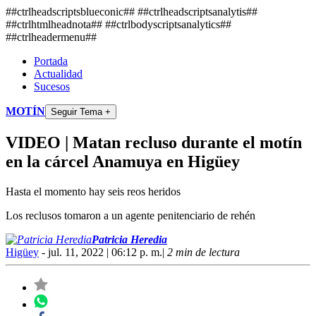
##ctrlheadscriptsblueconic## ##ctrlheadscriptsanalytis##
##ctrlhtmlheadnota##
##ctrlbodyscriptsanalytics##
##ctrlheadermenu##
Portada
Actualidad
Sucesos
MOTÍN
Seguir Tema +
VIDEO | Matan recluso durante el motín
en la cárcel Anamuya en Higüey
Hasta el momento hay seis reos heridos
Los reclusos tomaron a un agente penitenciario de rehén
Patricia Heredia
Higüey
- jul. 11, 2022 | 06:12 p. m.
|
2 min de lectura