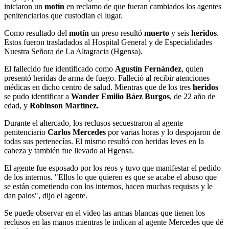
iniciaron un
motín
en reclamo de que fueran cambiados los agentes
penitenciarios que custodian el lugar.
Como resultado del
motín
un preso resultó
muerto
y seis
heridos
.
Estos fueron trasladados al Hospital General y de Especialidades
Nuestra Señora de La Altagracia (Hgensa).
El fallecido fue identificado como
Agustín Fernández
, quien
presentó heridas de arma de fuego. Falleció al recibir atenciones
médicas en dicho centro de salud. Mientras que de los tres
heridos
se pudo identificar a
Wander Emilio Báez Burgos
, de 22 año de
edad, y
Robinson Martínez.
Durante el altercado, los reclusos secuestraron al agente
penitenciario
Carlos Mercedes
por varias horas y lo despojaron de
todas sus pertenecías. El mismo resultó con heridas leves en la
cabeza y también fue llevado al Hgensa.
El agente fue esposado por los reos y tuvo que manifestar el pedido
de los internos. "Ellos lo que quieren es que se acabe el abuso que
se están cometiendo con los internos, hacen muchas requisas y le
dan palos", dijo el agente.
Se puede observar en el video las armas blancas que tienen los
reclusos en las manos mientras le indican al agente Mercedes que dé