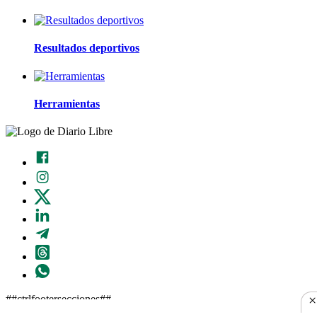
Resultados deportivos
Herramientas
×
##ctrlfootersecciones##
##ctrlhtmlbodyendnota##
##ctrlscriptend##