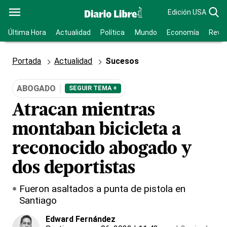
Edición USA
Última Hora
Actualidad
Política
Mundo
Economía
Revis
Portada
Actualidad
Sucesos
ABOGADO
SEGUIR TEMA +
Atracan mientras
montaban bicicleta a
reconocido abogado y
dos deportistas
Fueron asaltados a punta de pistola en
Santiago
Edward Fernández