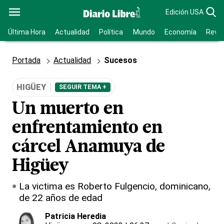
Edición USA
Última Hora
Actualidad
Política
Mundo
Economía
Revis
Portada
Actualidad
Sucesos
HIGÜEY
SEGUIR TEMA +
Un muerto en
enfrentamiento en
cárcel Anamuya de
Higüey
La victima es Roberto Fulgencio, dominicano,
de 22 años de edad
Patricia Heredia