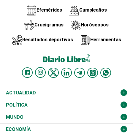
Efemérides
Cumpleaños
Crucigramas
Horóscopos
Resultados deportivos
Herramientas
ACTUALIDAD
Nacional
POLÍTICA
Ciudad
Partidos
MUNDO
Educación
JCE
Estados Unidos
ECONOMÍA