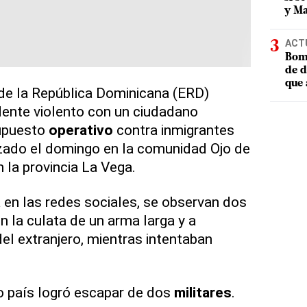
y Ma
ACT
Bomb
de d
que 
de la República Dominicana (ERD)
dente violento con un ciudadano
supuesto
operativo
contra inmigrantes
zado el domingo en la comunidad Ojo de
en la provincia La Vega.
a en las redes sociales, se observan dos
n la culata de un arma larga y a
el extranjero, mientras intentaban
o país logró escapar de dos
militares
.