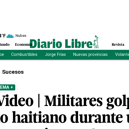
4
°F
Nubes
undo
Economía
Revista
ibe
Combustibles
Jorge Frías
Nuevas provincias
Volant
Sucesos
TEMA +
ideo | Militares go
o haitiano durante