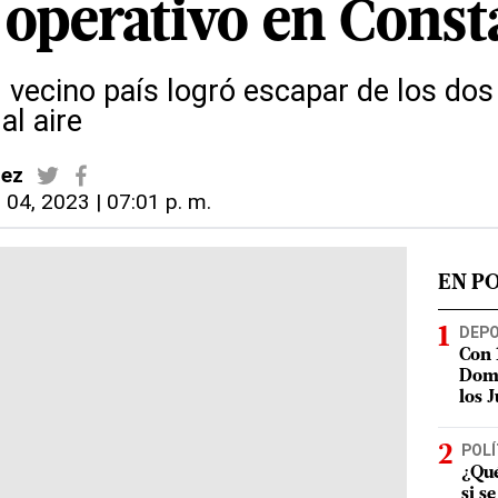
 operativo en Cons
 vecino país logró escapar de los dos
al aire
dez
 04, 2023 | 07:01 p. m.
EN P
DEP
Con 
Domi
los 
POLÍ
¿Qué
si s