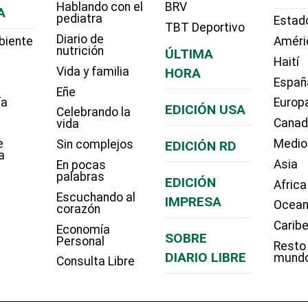
Hablando con el
BRV
A
pediatra
Estad
TBT Deportivo
Diario de
biente
Améri
nutrición
ÚLTIMA
Haití
Vida y familia
HORA
Españ
Eñe
ía
Europ
EDICIÓN USA
Celebrando la
Cana
vida
e
Medio
Sin complejos
EDICIÓN RD
a
Asia
En pocas
palabras
EDICIÓN
Africa
Escuchando al
IMPRESA
Ocean
corazón
Carib
Economía
SOBRE
Personal
Resto
DIARIO LIBRE
mund
Consulta Libre