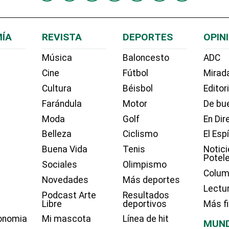
ÍA
REVISTA
DEPORTES
OPIN
Música
Baloncesto
ADC
Cine
Fútbol
Mirada
Cultura
Béisbol
Editor
Farándula
Motor
De bue
Moda
Golf
En Dir
Belleza
Ciclismo
El Esp
Buena Vida
Tenis
Notici
Potel
Sociales
Olimpismo
Colum
Novedades
Más deportes
Lectu
Podcast Arte
Resultados
Libre
deportivos
Más f
onomia
Mi mascota
Línea de hit
MUN