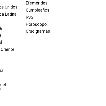
Efemérides
os Unidos
Cumpleaños
ca Latina
RSS
Horóscopo
a
Crucigramas
a
dá
 Oriente
ia
e
 del
o