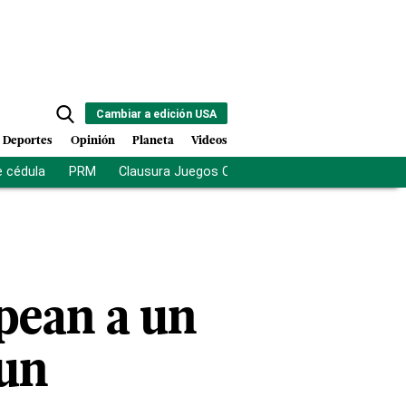
Cambiar a edición USA
Deportes
Opinión
Planeta
Videos
e cédula
PRM
Clausura Juegos Centroamericanos
De la Es
lpean a un
 un