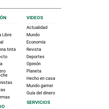
IÓN
VIDEOS
Actualidad
 Libre
Mundo
ial
Economía
na tinta
Revista
ecto
Deportes
ía
Opinión
ero
Planeta
eche
Hecho en casa
nistas
Mundo gamer
ras
Guía del dinero
irmas
SERVICIOS
DO