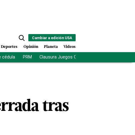
Cambiar a edición USA
Deportes
Opinión
Planeta
Videos
e cédula
PRM
Clausura Juegos Centroamericanos
De la Es
errada tras