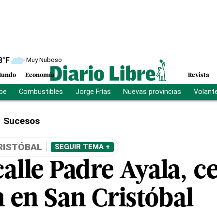
8
°F
Muy Nuboso
undo
Economía
Revista
ibe
Combustibles
Jorge Frías
Nuevas provincias
Volant
Sucesos
RISTÓBAL
SEGUIR TEMA +
alle Padre Ayala, c
n en San Cristóbal