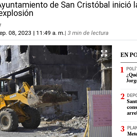
Ayuntamiento de San Cristóbal inició l
 explosión
ep. 08, 2023 | 11:49 a. m.
|
3 min de lectura
EN P
POLÍ
¿Qué
Jorg
DEP
Sant
cons
arre
PLA
Mete