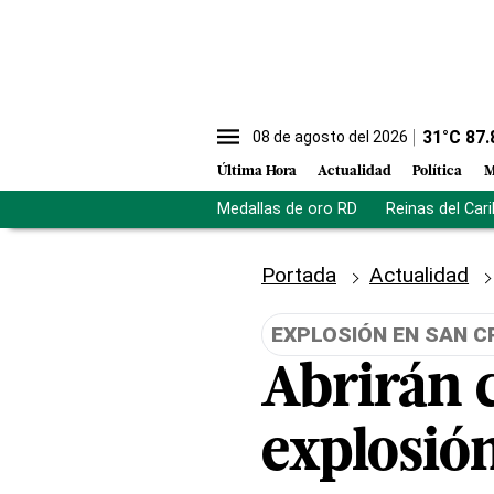
31
°C
87.
08 de agosto del 2026
Última Hora
Actualidad
Política
M
Medallas de oro RD
Reinas del Car
Portada
Actualidad
EXPLOSIÓN EN SAN C
Abrirán c
explosió