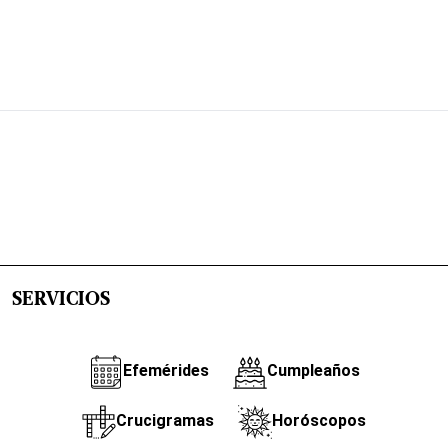
SERVICIOS
Efemérides
Cumpleaños
Crucigramas
Horóscopos