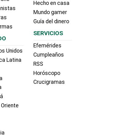
Hecho en casa
nistas
Mundo gamer
ras
Guía del dinero
irmas
SERVICIOS
DO
Efemérides
os Unidos
Cumpleaños
ca Latina
RSS
Horóscopo
a
Crucigramas
a
dá
 Oriente
ia