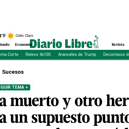
8
°F
Cielo Claro
undo
Economía
Revista
ema Corte
Relevo 4x100
Aranceles de Trump
Decomisos d
Sucesos
EGUIR TEMA +
ía muerto y otro he
a un supuesto punt