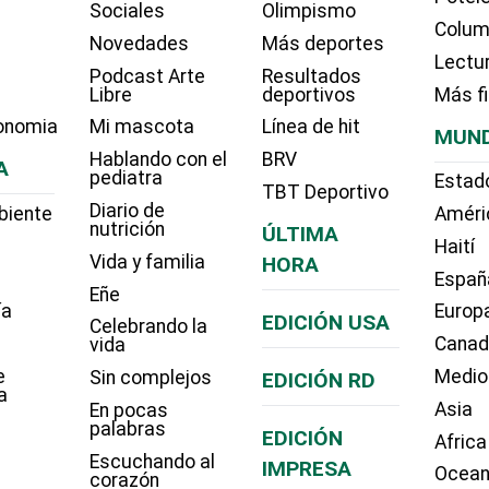
Sociales
Olimpismo
Colum
Novedades
Más deportes
Lectu
Podcast Arte
Resultados
Libre
deportivos
Más f
onomia
Mi mascota
Línea de hit
MUN
Hablando con el
BRV
A
pediatra
Estad
TBT Deportivo
Diario de
biente
Améri
nutrición
ÚLTIMA
Haití
Vida y familia
HORA
Españ
Eñe
ía
Europ
EDICIÓN USA
Celebrando la
Cana
vida
e
Medio
Sin complejos
EDICIÓN RD
a
Asia
En pocas
palabras
EDICIÓN
Africa
Escuchando al
IMPRESA
Ocean
corazón