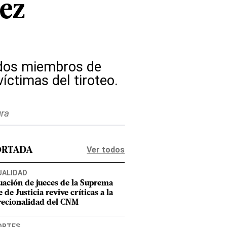
ez
s dos miembros de
íctimas del tiroteo.
ura
Ver todos
ORTADA
UALIDAD
uación de jueces de la Suprema
 de Justicia revive críticas a la
recionalidad del CNM
ORTES