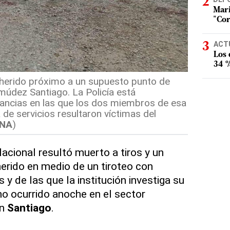
Mari
"Cor
ACT
Los
34 %
 herido próximo a un supuesto punto de
údez Santiago. La Policía está
tancias en las que los dos miembros de esa
 de servicios resultaron víctimas del
RNA
)
acional resultó muerto a tiros y un
erido en medio de un tiroteo con
y de las que la institución investiga su
ho ocurrido anoche en el sector
en
Santiago
.