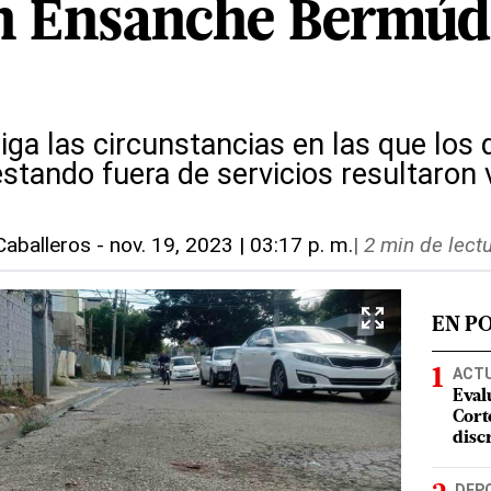
n Ensanche Bermúd
tiga las circunstancias en las que lo
estando fuera de servicios resultaron v
Caballeros
-
nov. 19, 2023 | 03:17 p. m.
|
2 min de lect
EN P
ACT
Eval
Corte
disc
DEP