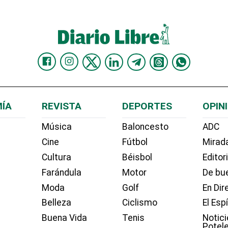
ÍA
REVISTA
DEPORTES
OPIN
Música
Baloncesto
ADC
Cine
Fútbol
Mirada
Cultura
Béisbol
Editor
Farándula
Motor
De bue
Moda
Golf
En Dir
Belleza
Ciclismo
El Esp
Buena Vida
Tenis
Notici
Potel