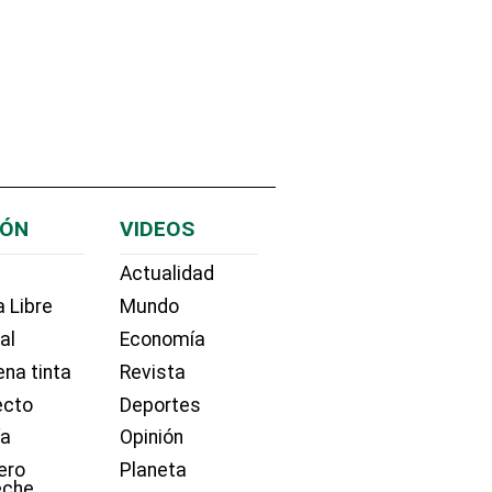
IÓN
VIDEOS
Actualidad
 Libre
Mundo
ial
Economía
na tinta
Revista
ecto
Deportes
ía
Opinión
ero
Planeta
eche