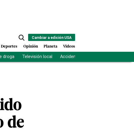
Cambiar a edición USA
Deportes
Opinión
Planeta
Videos
e droga
Televisión local
Accidente Los Ríos
Fuerza antipand
rido
o de