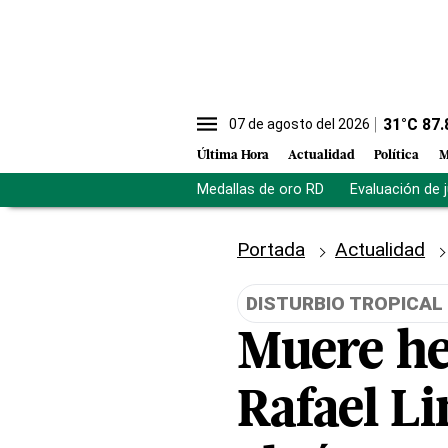
31
°C
87.
07 de agosto del 2026
Última Hora
Actualidad
Política
M
Medallas de oro RD
Evaluación de 
Portada
Actualidad
DISTURBIO TROPICAL
Muere h
Rafael L