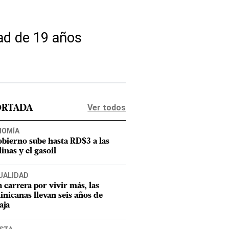
ad de 19 años
Ver todos
ORTADA
NOMÍA
obierno sube hasta RD$3 a las
inas y el gasoil
UALIDAD
a carrera por vivir más, las
nicanas llevan seis años de
aja