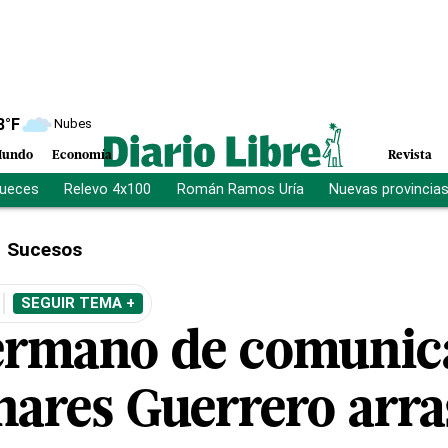
8
°F
Nubes
undo
Economía
Revista
jueces
Relevo 4x100
Román Ramos Uría
Nuevas provincia
Sucesos
SEGUIR TEMA +
ermano de comunic
inares Guerrero arr