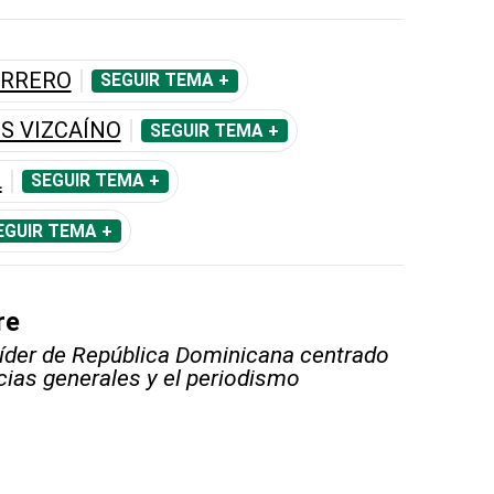
ERRERO
SEGUIR TEMA +
S VIZCAÍNO
SEGUIR TEMA +
L
SEGUIR TEMA +
EGUIR TEMA +
re
líder de República Dominicana centrado
icias generales y el periodismo