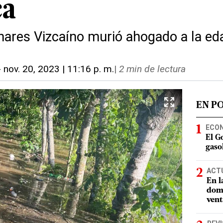
ca
nares Vizcaíno murió ahogado a la ed
-
nov. 20, 2023 | 11:16 p. m.
|
2 min de lectura
EN P
ECO
El G
gasol
ACT
En l
domi
vent