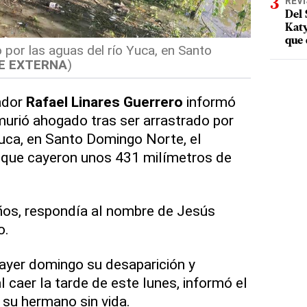
REV
Del 
Katy
que 
 por las aguas del río Yuca, en Santo
E EXTERNA
)
ador
Rafael Linares Guerrero
informó
urió ahogado tras ser arrastrado por
 Yuca, en Santo Domingo Norte, el
 que cayeron unos 431 milímetros de
ños, respondía al nombre de Jesús
o.
ayer domingo su desaparición y
caer la tarde de este lunes, informó el
 su hermano sin vida.