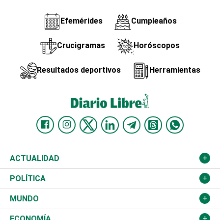
Efemérides
Cumpleaños
Crucigramas
Horóscopos
Resultados deportivos
Herramientas
ACTUALIDAD
Nacional
POLÍTICA
Ciudad
Partidos
MUNDO
Educación
JCE
Estados Unidos
ECONOMÍA