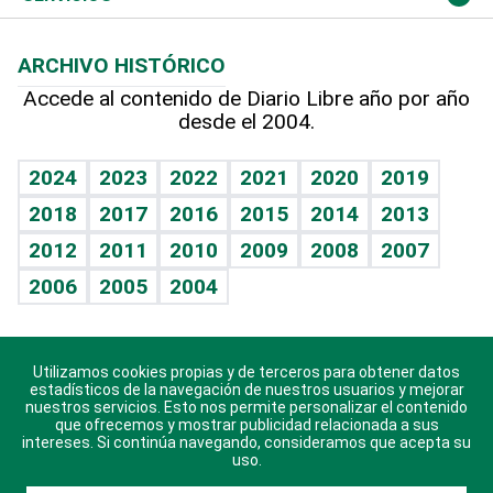
Macroeconomía
Mi mascota
Resultados deportivos
Lecturas
Planeta
Efemérides
ARCHIVO HISTÓRICO
Hablando con el pediatra
Línea de hit
Más firmas
Hecho en casa
Cumpleaños
Accede al contenido de Diario Libre año por año
desde el 2004.
Diario de nutrición
BRV
Mundo gamer
RSS
Vida y familia
TBT Deportivo
Guía del dinero
Horóscopos
2024
2023
2022
2021
2020
2019
Eñe
2018
2017
2016
2015
2014
2013
Crucigramas
2012
2011
2010
2009
2008
2007
Celebrando la vida
2006
2005
2004
Sin complejos
En pocas palabras
Utilizamos cookies propias y de terceros para obtener datos
Descarga nuestras aplicaciones para Android, iOS y
Escuchando al corazón
estadísticos de la navegación de nuestros usuarios y mejorar
sistema Huawei.
nuestros servicios. Esto nos permite personalizar el contenido
que ofrecemos y mostrar publicidad relacionada a sus
Economía Personal
intereses. Si continúa navegando, consideramos que acepta su
uso.
Consulta Libre