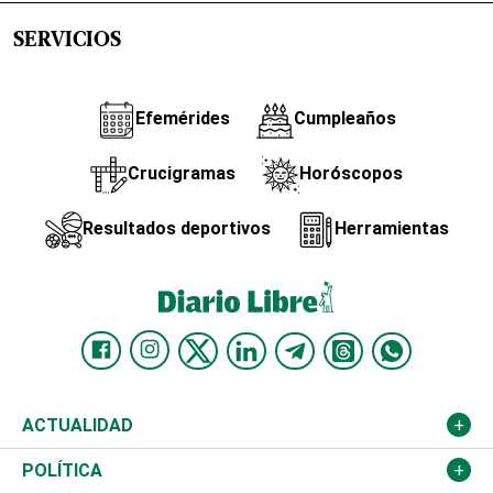
SERVICIOS
Efemérides
Cumpleaños
Crucigramas
Horóscopos
Resultados deportivos
Herramientas
ACTUALIDAD
Nacional
POLÍTICA