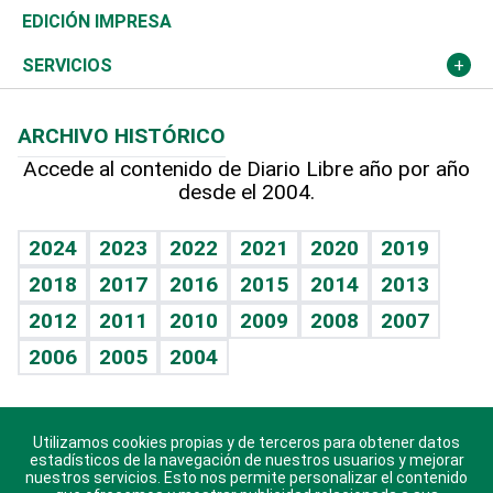
Caribe
Global y variable
Novedades
Olimpismo
Noticiero Poteleche
Martes de tecnología
Deportes
EDICIÓN IMPRESA
Resto del mundo
Economía personal
Podcast Arte Libre
Más deportes
Columnistas
Cambio climático
Opinión
SERVICIOS
Macroeconomía
Mi mascota
Resultados deportivos
Lecturas
Planeta
Efemérides
ARCHIVO HISTÓRICO
Hablando con el pediatra
Línea de hit
Más firmas
Hecho en casa
Cumpleaños
Accede al contenido de Diario Libre año por año
desde el 2004.
Diario de nutrición
BRV
Mundo gamer
RSS
Vida y familia
TBT Deportivo
Guía del dinero
Horóscopos
2024
2023
2022
2021
2020
2019
Eñe
2018
2017
2016
2015
2014
2013
Crucigramas
2012
2011
2010
2009
2008
2007
Celebrando la vida
2006
2005
2004
Sin complejos
En pocas palabras
Utilizamos cookies propias y de terceros para obtener datos
Descarga nuestras aplicaciones para Android, iOS y
Escuchando al corazón
estadísticos de la navegación de nuestros usuarios y mejorar
sistema Huawei.
nuestros servicios. Esto nos permite personalizar el contenido