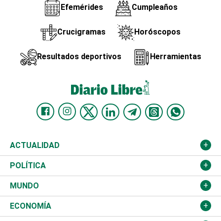
Efemérides
Cumpleaños
Crucigramas
Horóscopos
Resultados deportivos
Herramientas
ACTUALIDAD
Nacional
POLÍTICA
Ciudad
Partidos
MUNDO
Educación
JCE
Estados Unidos
ECONOMÍA