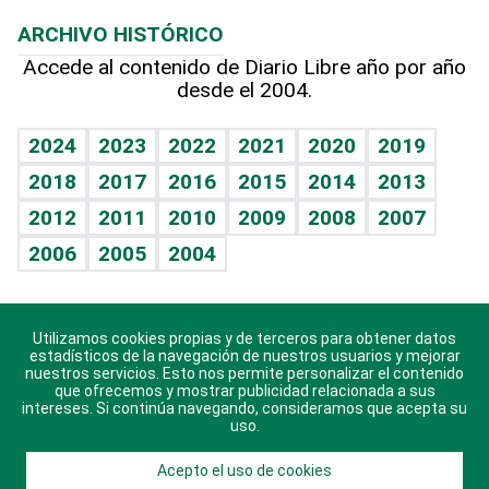
Macroeconomía
Mi mascota
Resultados deportivos
Lecturas
Planeta
Efemérides
ARCHIVO HISTÓRICO
Hablando con el pediatra
Línea de hit
Más firmas
Hecho en casa
Cumpleaños
Accede al contenido de Diario Libre año por año
desde el 2004.
Diario de nutrición
BRV
Mundo gamer
RSS
Vida y familia
TBT Deportivo
Guía del dinero
Horóscopos
2024
2023
2022
2021
2020
2019
Eñe
2018
2017
2016
2015
2014
2013
Crucigramas
2012
2011
2010
2009
2008
2007
Celebrando la vida
2006
2005
2004
Sin complejos
En pocas palabras
Utilizamos cookies propias y de terceros para obtener datos
Descarga nuestras aplicaciones para Android, iOS y
Escuchando al corazón
estadísticos de la navegación de nuestros usuarios y mejorar
sistema Huawei.
nuestros servicios. Esto nos permite personalizar el contenido
que ofrecemos y mostrar publicidad relacionada a sus
Economía Personal
intereses. Si continúa navegando, consideramos que acepta su
uso.
Consulta Libre
Acepto el uso de cookies